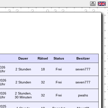
s
Dauer
Rätsel
Status
Besitzer
2026
2 Stunden
18
Frei
seven777
 Uhr
 2026
2 Stunden
32
Frei
seven777
 Uhr
 2026
2 Stunden,
32
Frei
pwahs
 Uhr
30 Minuten
 2025