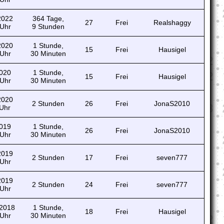
 2022
364 Tage,
27
Frei
Realshaggy
 Uhr
9 Stunden
 2020
1 Stunde,
15
Frei
Hausigel
 Uhr
30 Minuten
2020
1 Stunde,
15
Frei
Hausigel
 Uhr
30 Minuten
 2020
2 Stunden
26
Frei
JonaS2010
 Uhr
2019
1 Stunde,
26
Frei
JonaS2010
 Uhr
30 Minuten
 2019
2 Stunden
17
Frei
seven777
 Uhr
 2019
2 Stunden
24
Frei
seven777
 Uhr
 2018
1 Stunde,
18
Frei
Hausigel
 Uhr
30 Minuten