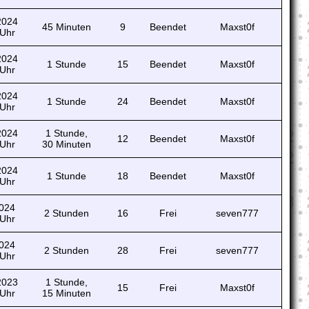
 2024
45 Minuten
9
Beendet
Maxst0f
 Uhr
 2024
1 Stunde
15
Beendet
Maxst0f
 Uhr
 2024
1 Stunde
24
Beendet
Maxst0f
 Uhr
 2024
1 Stunde,
12
Beendet
Maxst0f
 Uhr
30 Minuten
 2024
1 Stunde
18
Beendet
Maxst0f
 Uhr
2024
2 Stunden
16
Frei
seven777
 Uhr
2024
2 Stunden
28
Frei
seven777
 Uhr
 2023
1 Stunde,
15
Frei
Maxst0f
 Uhr
15 Minuten