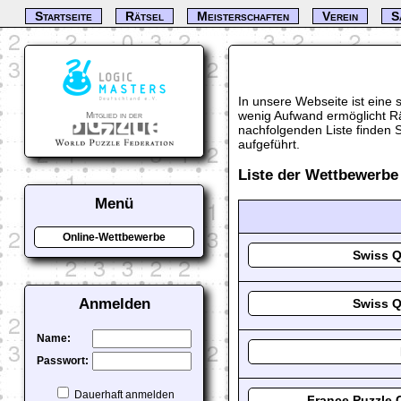
Startseite
Rätsel
Meisterschaften
Verein
S
In unsere Webseite ist eine
wenig Aufwand ermöglicht Rä
Mitglied in der
nachfolgenden Liste finden 
aufgeführt.
Liste der Wettbewerbe
Menü
Online-Wettbewerbe
Swiss Q
Anmelden
Swiss Q
Name:
Passwort:
Dauerhaft anmelden
France Puzzle 