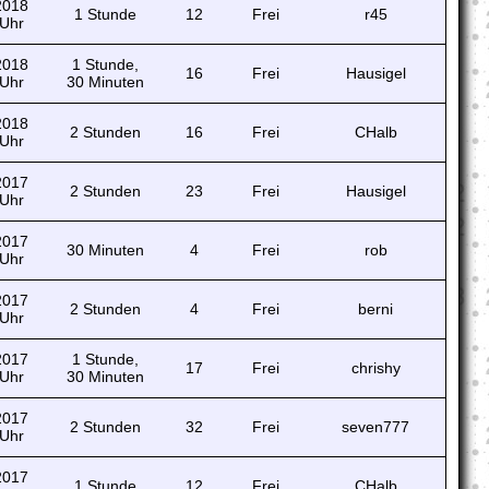
 2018
1 Stunde
12
Frei
r45
 Uhr
 2018
1 Stunde,
16
Frei
Hausigel
 Uhr
30 Minuten
 2018
2 Stunden
16
Frei
CHalb
 Uhr
 2017
2 Stunden
23
Frei
Hausigel
 Uhr
 2017
30 Minuten
4
Frei
rob
 Uhr
 2017
2 Stunden
4
Frei
berni
 Uhr
 2017
1 Stunde,
17
Frei
chrishy
 Uhr
30 Minuten
 2017
2 Stunden
32
Frei
seven777
 Uhr
 2017
1 Stunde
12
Frei
CHalb