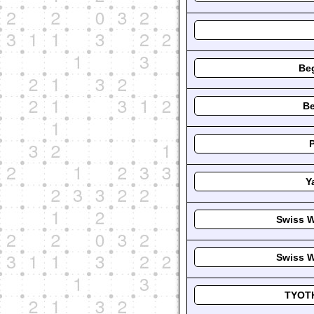
Beg
Be
Y
Swiss W
Swiss W
TYOTH