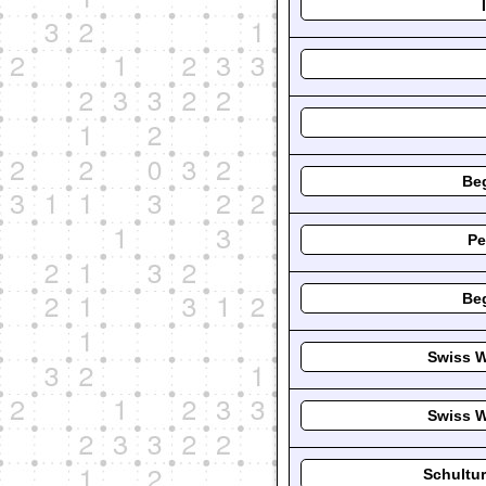
Beg
Pe
Beg
Swiss W
Swiss W
Schultu