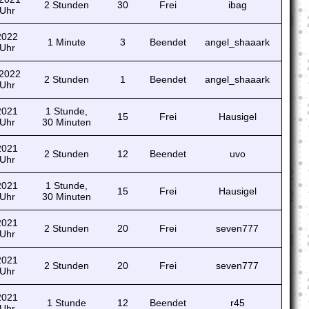
2 Stunden
30
Frei
ibag
 Uhr
 2022
1 Minute
3
Beendet
angel_shaaark
 Uhr
 2022
2 Stunden
1
Beendet
angel_shaaark
 Uhr
 2021
1 Stunde,
15
Frei
Hausigel
 Uhr
30 Minuten
 2021
2 Stunden
12
Beendet
uvo
 Uhr
 2021
1 Stunde,
15
Frei
Hausigel
 Uhr
30 Minuten
 2021
2 Stunden
20
Frei
seven777
 Uhr
 2021
2 Stunden
20
Frei
seven777
 Uhr
 2021
1 Stunde
12
Beendet
r45
 Uhr