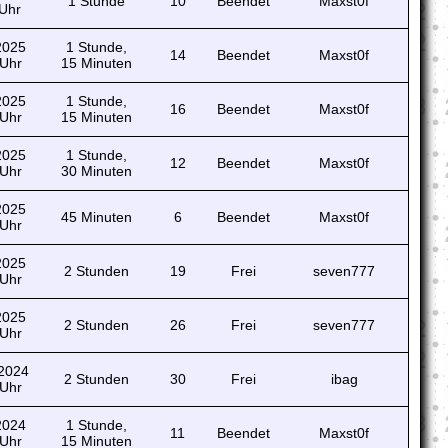
1 Stunde
10
Beendet
Maxst0f
 Uhr
 2025
1 Stunde,
14
Beendet
Maxst0f
 Uhr
15 Minuten
 2025
1 Stunde,
16
Beendet
Maxst0f
 Uhr
15 Minuten
 2025
1 Stunde,
12
Beendet
Maxst0f
 Uhr
30 Minuten
 2025
45 Minuten
6
Beendet
Maxst0f
 Uhr
 2025
2 Stunden
19
Frei
seven777
 Uhr
 2025
2 Stunden
26
Frei
seven777
 Uhr
 2024
2 Stunden
30
Frei
ibag
 Uhr
 2024
1 Stunde,
11
Beendet
Maxst0f
 Uhr
15 Minuten