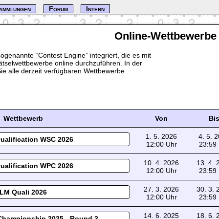
ammlungen
Forum
Intern
Online-Wettbewerbe
 sogenannte
Contest Engine
integriert, die es mit
tselwettbewerbe online durchzuführen. In der
Sie alle derzeit verfügbaren Wettbewerbe
Wettbewerb
Von
Bi
1. 5. 2026
4. 5. 
ualification WSC 2026
12:00 Uhr
23:59
10. 4. 2026
13. 4.
ualification WPC 2026
12:00 Uhr
23:59
27. 3. 2026
30. 3.
LM Quali 2026
12:00 Uhr
23:59
14. 6. 2025
18. 6.
Championship 2025 - Round 3