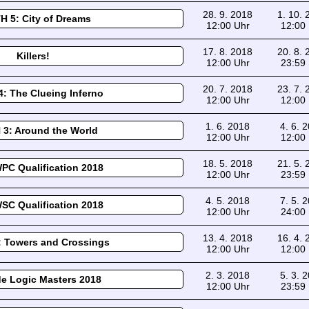
28. 9. 2018
1. 10.
H 5: City of Dreams
12:00 Uhr
12:00
17. 8. 2018
20. 8.
Killers!
12:00 Uhr
23:59
20. 7. 2018
23. 7.
: The Clueing Inferno
12:00 Uhr
12:00
1. 6. 2018
4. 6. 
3: Around the World
12:00 Uhr
12:00
18. 5. 2018
21. 5.
PC Qualification 2018
12:00 Uhr
23:59
4. 5. 2018
7. 5. 
SC Qualification 2018
12:00 Uhr
24:00
13. 4. 2018
16. 4.
 Towers and Crossings
12:00 Uhr
12:00
2. 3. 2018
5. 3. 
e Logic Masters 2018
12:00 Uhr
23:59