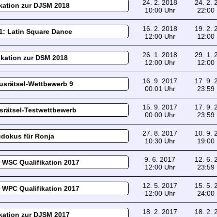
24. 2. 2018
24. 2.
ikation zur DJSM 2018
10:00 Uhr
22:00
16. 2. 2018
19. 2.
: Latin Square Dance
12:00 Uhr
12:00
26. 1. 2018
29. 1.
ikation zur DSM 2018
12:00 Uhr
12:00
16. 9. 2017
17. 9.
srätsel-Wettbewerb 9
00:01 Uhr
23:59
15. 9. 2017
17. 9.
rätsel-Testwettbewerb
00:00 Uhr
23:59
27. 8. 2017
10. 9.
dokus für Ronja
10:30 Uhr
19:00
9. 6. 2017
12. 6.
 WSC Qualifikation 2017
12:00 Uhr
23:59
12. 5. 2017
15. 5.
 WPC Qualifikation 2017
12:00 Uhr
24:00
18. 2. 2017
18. 2.
ikation zur DJSM 2017