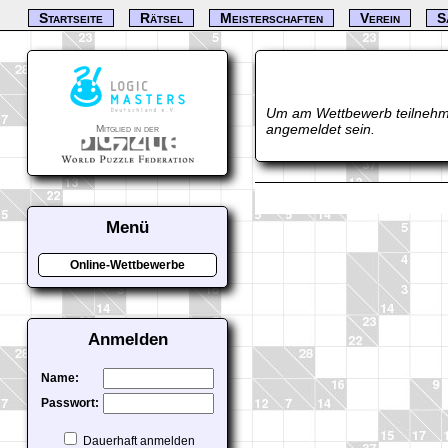
Startseite
Rätsel
Meisterschaften
Verein
S
Um am Wettbewerb teilnehm
angemeldet sein.
Mitglied in der
Menü
Online-Wettbewerbe
Anmelden
Name:
Passwort:
Dauerhaft anmelden