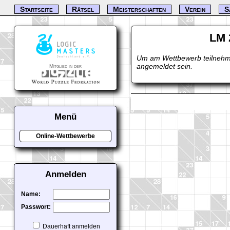
Startseite
Rätsel
Meisterschaften
Verein
S
LM 
Um am Wettbewerb teilnehm
angemeldet sein.
Mitglied in der
Menü
Online-Wettbewerbe
Anmelden
Name:
Passwort:
Dauerhaft anmelden