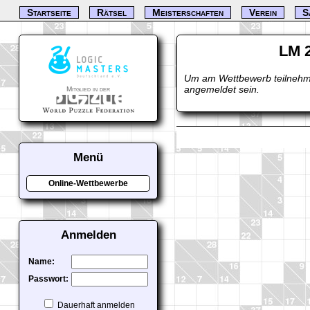
Startseite
Rätsel
Meisterschaften
Verein
S
LM 2
Um am Wettbewerb teilnehm
angemeldet sein.
Mitglied in der
Menü
Online-Wettbewerbe
Anmelden
Name:
Passwort:
Dauerhaft anmelden