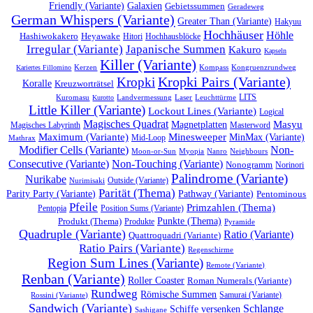
Friendly (Variante)
Galaxien
Gebietssummen
Geradeweg
German Whispers (Variante)
Greater Than (Variante)
Hakyuu
Hochhäuser
Höhle
Heyawake
Hashiwokakero
Hitori
Hochhausblöcke
Irregular (Variante)
Japanische Summen
Kakuro
Kapseln
Killer (Variante)
Kerzen
Kompass
Kongruenzrundweg
Kariertes Fillomino
Kropki Pairs (Variante)
Kropki
Koralle
Kreuzworträtsel
LITS
Kuromasu
Landvermessung
Laser
Leuchttürme
Kurotto
Little Killer (Variante)
Lockout Lines (Variante)
Logical
Magisches Quadrat
Masyu
Magnetplatten
Magisches Labyrinth
Masterword
Maximum (Variante)
Minesweeper
MinMax (Variante)
Mathrax
Mid-Loop
Non-
Modifier Cells (Variante)
Myopia
Nanro
Neighbours
Moon-or-Sun
Consecutive (Variante)
Non-Touching (Variante)
Nonogramm
Norinori
Palindrome (Variante)
Nurikabe
Nurimisaki
Outside (Variante)
Parität (Thema)
Parity Party (Variante)
Pathway (Variante)
Pentominous
Pfeile
Primzahlen (Thema)
Position Sums (Variante)
Pentopia
Produkt (Thema)
Punkte (Thema)
Produkte
Pyramide
Quadruple (Variante)
Ratio (Variante)
Quattroquadri (Variante)
Ratio Pairs (Variante)
Regenschirme
Region Sum Lines (Variante)
Remote (Variante)
Renban (Variante)
Roller Coaster
Roman Numerals (Variante)
Rundweg
Römische Summen
Samurai (Variante)
Rossini (Variante)
Sandwich (Variante)
Schlange
Schiffe versenken
Sashigane