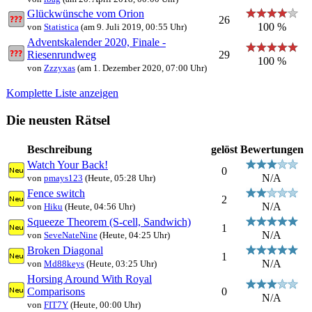
Glückwünsche vom Orion
26
100 %
von
Statistica
(am 9. Juli 2019, 00:55 Uhr)
Adventskalender 2020, Finale -
Riesenrundweg
29
100 %
von
Zzzyxas
(am 1. Dezember 2020, 07:00 Uhr)
Komplette Liste anzeigen
Die neusten Rätsel
Beschreibung
gelöst
Bewertungen
Watch Your Back!
0
N/A
von
pmays123
(Heute, 05:28 Uhr)
Fence switch
2
N/A
von
Hiku
(Heute, 04:56 Uhr)
Squeeze Theorem (S-cell, Sandwich)
1
N/A
von
SeveNateNine
(Heute, 04:25 Uhr)
Broken Diagonal
1
N/A
von
Md88keys
(Heute, 03:25 Uhr)
Horsing Around With Royal
Comparisons
0
N/A
von
FIT7Y
(Heute, 00:00 Uhr)