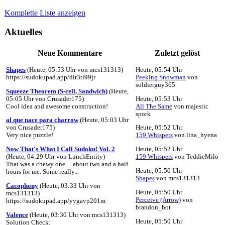
Komplette Liste anzeigen
Aktuelles
Neue Kommentare
Zuletzt gelöst
Shapes
(Heute, 05:53 Uhr von mcs131313)
Heute, 05:54 Uhr
https://sudokupad.app/dir3ti99jr
Peeking Snowman
von
soldierguy365
Squeeze Theorem (S-cell, Sandwich)
(Heute,
05:05 Uhr von Crusader175)
Heute, 05:53 Uhr
Cool idea and awesome construction!
All The Same
von majestic
spork
al que nace para charrow
(Heute, 05:03 Uhr
von Crusader175)
Heute, 05:52 Uhr
Very nice puzzle!
159 Whispers
von lina_hyena
Now That's What I Call Sudoku! Vol. 2
Heute, 05:52 Uhr
(Heute, 04:29 Uhr von LunchEntity)
159 Whispers
von TeddieMilo
That was a chewy one ... about two and a half
Heute, 05:50 Uhr
hours for me. Some really...
Shapes
von mcs131313
Cacophony
(Heute, 03:33 Uhr von
Heute, 05:50 Uhr
mcs131313)
Perceive (Arrow)
von
https://sudokupad.app/yygavp201m
brandon_bot
Valence
(Heute, 03:30 Uhr von mcs131313)
Heute, 05:50 Uhr
Solution Check: