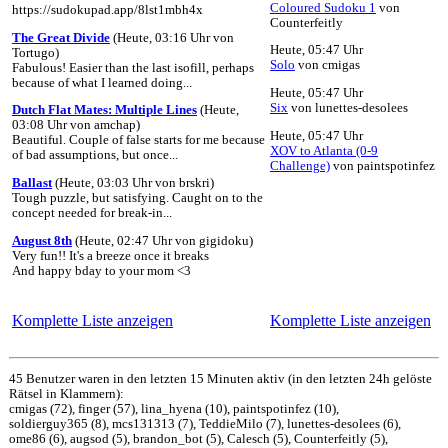
Coloured Sudoku 1
von
https://sudokupad.app/8lst1mbh4x
Counterfeitly
The Great Divide
(Heute, 03:16 Uhr von
Heute, 05:47 Uhr
Tortugo)
Solo
von cmigas
Fabulous! Easier than the last isofill, perhaps
because of what I learned doing...
Heute, 05:47 Uhr
Six
von lunettes-desolees
Dutch Flat Mates: Multiple Lines
(Heute,
03:08 Uhr von amchap)
Heute, 05:47 Uhr
Beautiful. Couple of false starts for me because
XOV to Atlanta (0-9
of bad assumptions, but once...
Challenge)
von paintspotinfez
Ballast
(Heute, 03:03 Uhr von brskri)
Tough puzzle, but satisfying. Caught on to the
concept needed for break-in...
August 8th
(Heute, 02:47 Uhr von gigidoku)
Very fun!! It's a breeze once it breaks
And happy bday to your mom <3
Komplette Liste anzeigen
Komplette Liste anzeigen
45 Benutzer waren in den letzten 15 Minuten aktiv (in den letzten 24h gelöste
Rätsel in Klammern):
cmigas (72), finger (57), lina_hyena (10), paintspotinfez (10),
soldierguy365 (8), mcs131313 (7), TeddieMilo (7), lunettes-desolees (6),
ome86 (6), augsod (5), brandon_bot (5), Calesch (5), Counterfeitly (5),