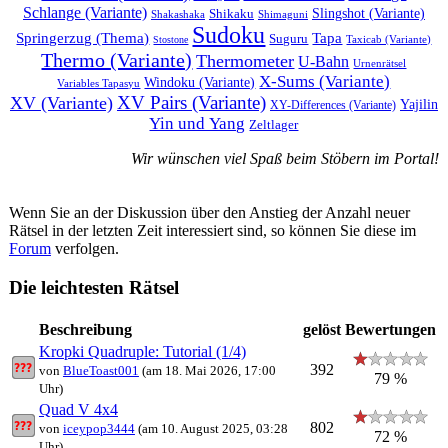
Schlange (Variante)
Shikaku
Slingshot (Variante)
Shakashaka
Shimaguni
Sudoku
Springerzug (Thema)
Tapa
Suguru
Taxicab (Variante)
Stostone
Thermo (Variante)
Thermometer
U-Bahn
Urnenrätsel
X-Sums (Variante)
Windoku (Variante)
Variables Tapasyu
XV Pairs (Variante)
XV (Variante)
Yajilin
XY-Differences (Variante)
Yin und Yang
Zeltlager
Wir wünschen viel Spaß beim Stöbern im Portal!
Wenn Sie an der Diskussion über den Anstieg der Anzahl neuer
Rätsel in der letzten Zeit interessiert sind, so können Sie diese im
Forum
verfolgen.
Die leichtesten Rätsel
Beschreibung
gelöst
Bewertungen
Kropki Quadruple: Tutorial (1/4)
392
von
BlueToast001
(am 18. Mai 2026, 17:00
79 %
Uhr)
Quad V 4x4
802
von
iceypop3444
(am 10. August 2025, 03:28
72 %
Uhr)