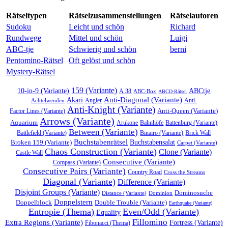
Rätseltypen
Rätselzusammenstellungen
Rätselautoren
Sudoku
Leicht und schön
Richard
Rundwege
Mittel und schön
Luigi
ABC-tje
Schwierig und schön
berni
Pentomino-Rätsel
Oft gelöst und schön
Mystery-Rätsel
159 (Variante)
ABCtje
10-in-9 (Variante)
A 38
ABC-Box
ABCD-Rätsel
Anti-Diagonal (Variante)
Akari
Angler
Anti-
Achtelwenden
Anti-Knight (Variante)
Anti-Queen (Variante)
Factor Lines (Variante)
Arrows (Variante)
Aquarium
Arukone
Bahnhöfe
Battenburg (Variante)
Between (Variante)
Binairo (Variante)
Brick Wall
Battlefield (Variante)
Buchstabenrätsel
Broken 159 (Variante)
Buchstabensalat
Carpet (Variante)
Chaos Construction (Variante)
Clone (Variante)
Castle Wall
Consecutive (Variante)
Compass (Variante)
Consecutive Pairs (Variante)
Country Road
Cross the Streams
Diagonal (Variante)
Difference (Variante)
Disjoint Groups (Variante)
Dominosuche
Distance (Variante)
Dominion
Doppelstern
Double Trouble (Variante)
Doppelblock
Earthquake (Variante)
Entropie (Thema)
Even/Odd (Variante)
Equality
Fillomino
Extra Regions (Variante)
Fortress (Variante)
Fibonacci (Thema)