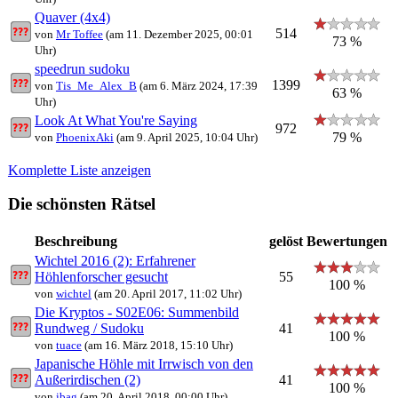
Quaver (4x4)
514
von
Mr Toffee
(am 11. Dezember 2025, 00:01
73 %
Uhr)
speedrun sudoku
1399
von
Tis_Me_Alex_B
(am 6. März 2024, 17:39
63 %
Uhr)
Look At What You're Saying
972
79 %
von
PhoenixAki
(am 9. April 2025, 10:04 Uhr)
Komplette Liste anzeigen
Die schönsten Rätsel
Beschreibung
gelöst
Bewertungen
Wichtel 2016 (2): Erfahrener
Höhlenforscher gesucht
55
100 %
von
wichtel
(am 20. April 2017, 11:02 Uhr)
Die Kryptos - S02E06: Summenbild
Rundweg / Sudoku
41
100 %
von
tuace
(am 16. März 2018, 15:10 Uhr)
Japanische Höhle mit Irrwisch von den
Außerirdischen (2)
41
100 %
von
ibag
(am 20. April 2018, 00:00 Uhr)