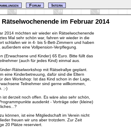
ammlungen
Forum
Intern
Rätselwochenende im Februar 2014
uar 2014 möchten wir wieder ein Rätselwochenende
tztes Mal sehr schön war, fahren wir wieder in die
rt schlafen wir in 4- bis 5-Bett-Zimmern und haben
 außerdem eine Vollpension-Verpflegung.
en (Erwachsene und Kinder) 65 Euro. Bitte füllt das
eilnehmer (auch für jedes Kind) einmal aus.
Kinder-Rätselworkshop mit Rätselrallye geplant.
um eine Kinderbetreuung, dafür sind die Eltern
 für den Workshop: Ist das Kind schon in der Lage,
Erwachsene Teilnehmer sind gerne willkommen,
. ;-)
t derzeit noch offen. Es wäre also sehr schön,
Programmpunkte ausdenkt - Vorträge oder (kleine)
iches...?
 können, ist eine Mitgliedschaft im Verein nicht
ieder freuen wir uns aber trotzdem. Zur Zeit
e 20 Plätze reserviert.