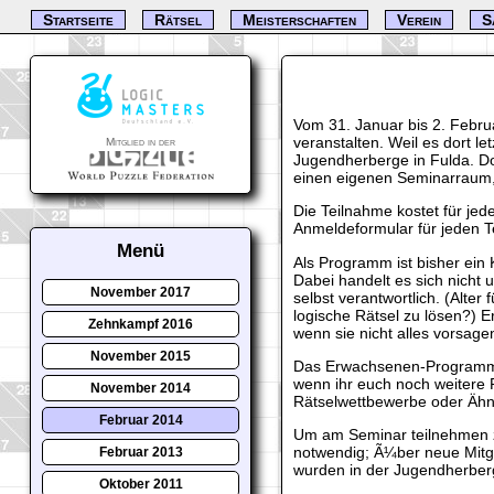
Startseite
Rätsel
Meisterschaften
Verein
S
Vom 31. Januar bis 2. Febr
veranstalten. Weil es dort le
Mitglied in der
Jugendherberge in Fulda. Do
einen eigenen Seminarraum,
Die Teilnahme kostet für jed
Anmeldeformular für jeden T
Menü
Als Programm ist bisher ein 
Dabei handelt es sich nicht 
November 2017
selbst verantwortlich. (Alter
logische Rätsel zu lösen?) 
Zehnkampf 2016
wenn sie nicht alles vorsagen
November 2015
Das Erwachsenen-Programm is
wenn ihr euch noch weitere 
November 2014
Rätselwettbewerbe oder Ähnl
Februar 2014
Um am Seminar teilnehmen zu
notwendig; Ã¼ber neue Mitgl
Februar 2013
wurden in der Jugendherberg
Oktober 2011