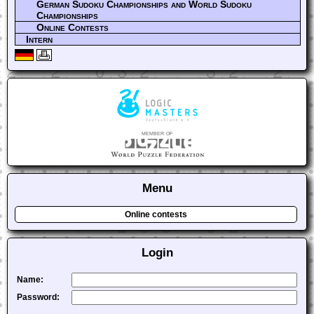
German Sudoku Championships and World Sudoku
Championships
Online Contests
Intern
member of
Menu
Online contests
Login
Name:
Password: