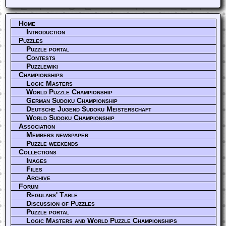
Home
Introduction
Puzzles
Puzzle portal
Contests
Puzzlewiki
Championships
Logic Masters
World Puzzle Championship
German Sudoku Championship
Deutsche Jugend Sudoku Meisterschaft
World Sudoku Championship
Association
Members newspaper
Puzzle weekends
Collections
Images
Files
Archive
Forum
Regulars' Table
Discussion of Puzzles
Puzzle portal
Logic Masters and World Puzzle Championships