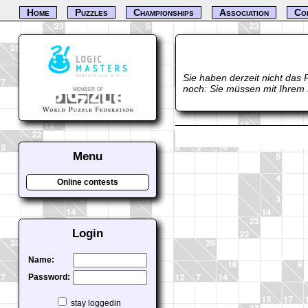
Home
Puzzles
Championships
Association
Co
Sie haben derzeit nicht das 
noch: Sie müssen mit Ihrem
member of
Menu
Online contests
Login
Name:
Password:
stay loggedin