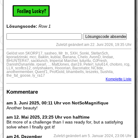
Lösungscode:
Row 1
Zuletzt geändert am 22. Juni 2026, 19:35 Uhr
Gelöst von SKORP17, sasheo, Mr_tn, SXH, Sonki, StefanSch,
kporadzinski, mcc, Baklin, kublai, Banana, Chelo, AvonD, lindae,
BHUNTER47, sacklunch, Imperial Marcher, tuturitu, OJFresh,
DanishDynamite, rpearl, ... MattJones, dan19, Peter!, lulu614, chotoro, rcg,
LLX, scottcs12, onlyshakers, Hooorian, Baconator, NCtide,
anothermember, Quent'1, ProfGold, bhambells, leszeks, Sushila,
the_fat_goose, ly_ra17
Komplette Liste
Kommentare
am 3. Juni 2025, 00:11 Uhr von NotSoMagnifique
Another beauty!
am 12. Mai 2025, 23:25 Uhr von halftime
Bit more of a challenge than I was ready for, but a satisfying
solve when I finally got it!
am 24. Dezember
Zuletzt geändert am 5. Januar 2024, 23:06 Uhr