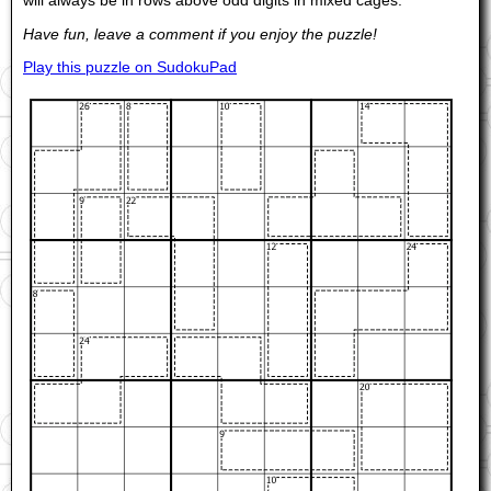
will always be in rows above odd digits in mixed cages.
Have fun, leave a comment if you enjoy the puzzle!
Play this puzzle on SudokuPad