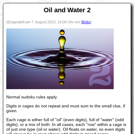
Oil and Water 2
(Eingestellt am 7. August 2023, 16:00 Uhr von
Blobz
)
Normal sudoku rules apply.
Digits in cages do not repeat and must sum to the small clue, if
given.
Each cage is either full of "oil" (even digits), full of "water" (odd
digits), or a mix of both. In all cases, each "row" within a cage is
of just one type (oil or water). Oil floats on water, so even digits