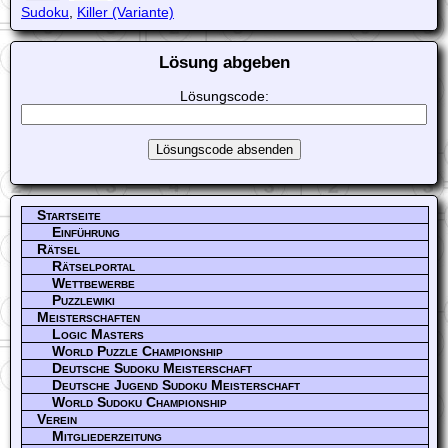
Sudoku
,
Killer (Variante)
Lösung abgeben
Lösungscode:
Startseite
Einführung
Rätsel
Rätselportal
Wettbewerbe
Puzzlewiki
Meisterschaften
Logic Masters
World Puzzle Championship
Deutsche Sudoku Meisterschaft
Deutsche Jugend Sudoku Meisterschaft
World Sudoku Championship
Verein
Mitgliederzeitung