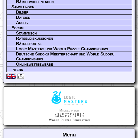
Rätselwochenenden
Sammlungen
Bilder
Dateien
Archiv
Forum
Stammtisch
Rätseldiskussionen
Rätselportal
Logic Masters und World Puzzle Championships
Deutsche Sudoku Meisterschaft und World Sudoku
Championships
Onlinewettbewerbe
Intern
Mitglied in der
Menü