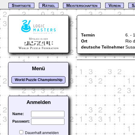
Startseite
Rätsel
Meisterschaften
Verein
S
Termin
6. -
Mitglied in der
Ort
Rio d
deutsche Teilnehmer
Susa
Menü
World Puzzle Championship
Anmelden
Name:
Passwort:
Dauerhaft anmelden