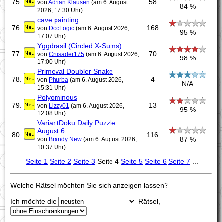
75.
58
von
Adrian Klausen
(am 6. August
84 %
2026, 17:30 Uhr)
cave painting
76.
168
von
DocLogic
(am 6. August 2026,
95 %
17:07 Uhr)
Yggdrasil (Circled X-Sums)
77.
70
von
Crusader175
(am 6. August 2026,
98 %
17:00 Uhr)
Primeval Doubler Snake
78.
4
von
Phurba
(am 6. August 2026,
N/A
15:31 Uhr)
Polyominous
79.
13
von
Lizzy01
(am 6. August 2026,
95 %
12:08 Uhr)
VariantDoku Daily Puzzle:
August 6
80.
116
87 %
von
Brandy New
(am 6. August 2026,
10:37 Uhr)
Seite 1
Seite 2
Seite 3
Seite 4
Seite 5
Seite 6
Seite 7
...
Welche Rätsel möchten Sie sich anzeigen lassen?
Ich möchte die
Rätsel,
.