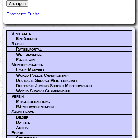
Erweiterte Suche
Startseite
Einführung
Rätsel
Rätselportal
Wettbewerbe
Puzzlewiki
Meisterschaften
Logic Masters
World Puzzle Championship
Deutsche Sudoku Meisterschaft
Deutsche Jugend Sudoku Meisterschaft
World Sudoku Championship
Verein
Mitgliederzeitung
Rätselwochenenden
Sammlungen
Bilder
Dateien
Archiv
Forum
Stammtisch