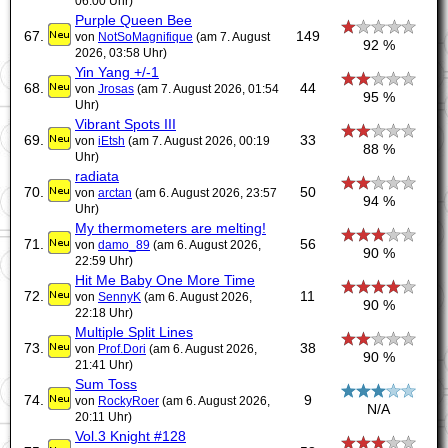
06:00 Uhr)
Purple Queen Bee
67.
149
von
NotSoMagnifique
(am 7. August
92 %
2026, 03:58 Uhr)
Yin Yang +/-1
68.
44
von
Jrosas
(am 7. August 2026, 01:54
95 %
Uhr)
Vibrant Spots III
69.
33
von
iEtsh
(am 7. August 2026, 00:19
88 %
Uhr)
radiata
70.
50
von
arctan
(am 6. August 2026, 23:57
94 %
Uhr)
My thermometers are melting!
71.
56
von
damo_89
(am 6. August 2026,
90 %
22:59 Uhr)
Hit Me Baby One More Time
72.
11
von
SennyK
(am 6. August 2026,
90 %
22:18 Uhr)
Multiple Split Lines
73.
38
von
Prof.Dori
(am 6. August 2026,
90 %
21:41 Uhr)
Sum Toss
74.
9
von
RockyRoer
(am 6. August 2026,
N/A
20:11 Uhr)
Vol.3 Knight #128