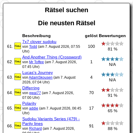
Rätsel suchen
Die neusten Rätsel
Beschreibung
gelöst
Bewertungen
7x7 clover sudoku
61.
100
von
Todd
(am 7. August 2026, 07:55
81 %
Uhr)
And Another Thing (Crossword)
62.
1
von
Mr Toffee
(am 7. August 2026,
N/A
07:45 Uhr)
Lucas's Journey
63.
4
von
AdamSkousen
(am 7. August
N/A
2026, 07:04 Uhr)
Differring
64.
70
von
gwai77
(am 7. August 2026,
91 %
07:00 Uhr)
Polarity
65.
17
von
addie
(am 7. August 2026, 06:45
65 %
Uhr)
Sudoku Variants Series (479) -
Parity lines
66.
91
88 %
von
Richard
(am 7. August 2026,