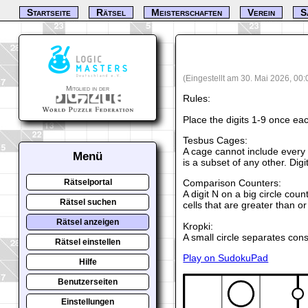
Startseite
Rätsel
Meisterschaften
Verein
S
(Eingestellt am 30. Mai 2026, 00
Mitglied in der
Rules:
Place the digits 1-9 once ea
Tesbus Cages:
A cage cannot include every 
Menü
is a subset of any other. Digi
Comparison Counters:
Rätselportal
A digit N on a big circle cou
Rätsel suchen
cells that are greater than or
Rätsel anzeigen
Kropki:
A small circle separates cons
Rätsel einstellen
Play on SudokuPad
Hilfe
Benutzerseiten
Einstellungen