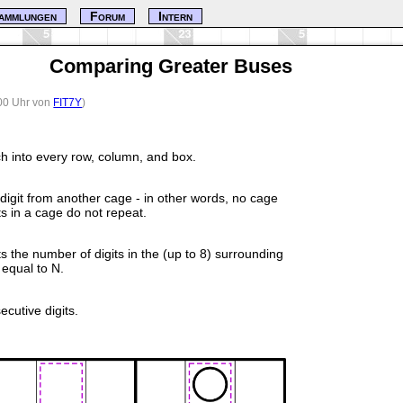
ammlungen
Forum
Intern
Comparing Greater Buses
:00 Uhr von
FIT7Y
)
ch into every row, column, and box.
digit from another cage - in other words, no cage
ts in a cage do not repeat.
nts the number of digits in the (up to 8) surrounding
 equal to N.
ecutive digits.