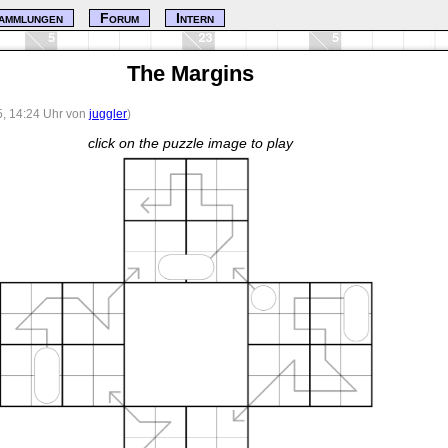
ammlungen
Forum
Intern
The Margins
5, 14:24 Uhr von
juggler
)
click on the puzzle image to play