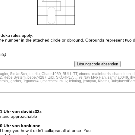
udoku rules apply.
the number in the attached circle or obround. Obrounds represent two 
.
its)
hemagier, StefanSch, tuturitu, Chaos1989, BULL-TT, efnenu, mattnburris, chameleon, 
2, RebelSystem, pepe74287, Zibl, SKORP17, ... Ye Nay Myo Han, samjna0049, rhyr
erbin, jgarber, Jrgamer4u, marcnesium_iv, leiming, jennyaa, Khatru, BabyfacedBar
21 Uhr von davidz32z
fun and approachable
10 Uhr von konklone
 I enjoyed how it didn't collapse all at once. You