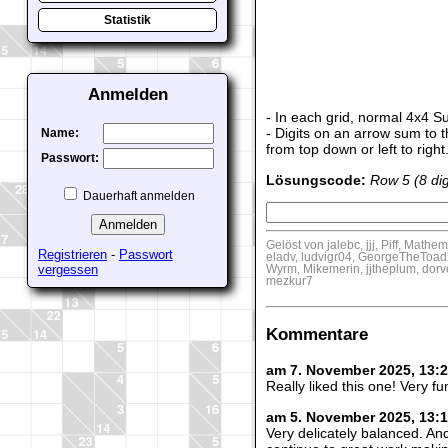
Statistik
Anmelden
- In each grid, normal 4x4 S
- Digits on an arrow sum to 
Name:
from top down or left to right
Passwort:
Lösungscode:
Row 5 (8 dig
Dauerhaft anmelden
Gelöst von jalebc, jjj, Piff, Mat
Registrieren
-
Passwort
eladv, ludvigr04, GeorgeTheToad
vergessen
Wyrm, Mikemerin, jjtheplum, dorv
mezkur7
Kommentare
am 7. November 2025, 13:
Really liked this one! Very 
am 5. November 2025, 13:
Very delicately balanced. And