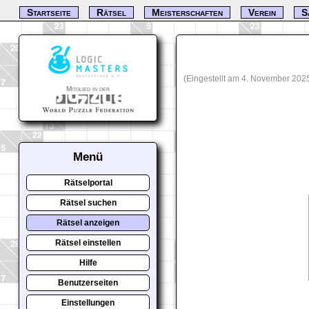
Startseite
Rätsel
Meisterschaften
Verein
S
(Eingestellt am 4. November 202
Mitglied in der
Menü
Rätselportal
Rätsel suchen
Rätsel anzeigen
Rätsel einstellen
Hilfe
Benutzerseiten
Einstellungen