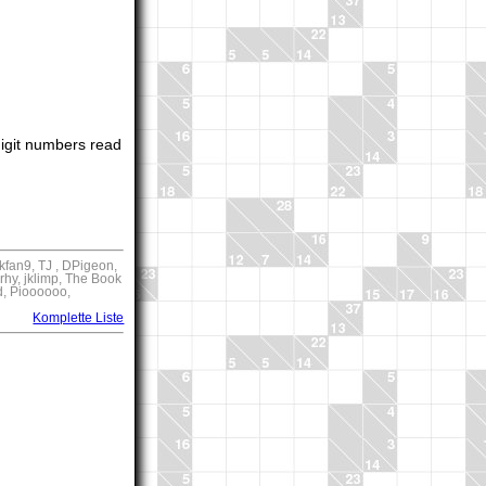
digit numbers read
dkfan9, TJ , DPigeon,
hy, jklimp, The Book
d, Pioooooo,
Komplette Liste