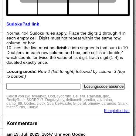
SudokuPad link
Normal 4x4 Sudoku rules apply. Place the digits 1 through 4 in
each empty cell. Digits must not repeat within the same row,
column, or box.
10 lines: the line must be divisible into segments that sum to 10.
Doublers: in each row column and box, one cell is a 'doubler'
which counts for twice the value of its digit. Each digit (1-4) is
doubled exactly once.
Lösungscode:
Row 2 (left to right) followed by column 3 (top
to bottom)
Gelöst von Bjd, tweak42, Ood, cyddrdrd, Bellsita, RailMan, gdc,
RockyRoer, SKORP17, Dogdayboy, deltameth, zeniko, zuzanina,
damo_89, Qodec, clock, SparklePuzzle, Gliperal, brimmy, paranoid, Sliark,
mattnburris, Luaryo
Komplette Liste
Kommentare
am 19. Juli 2025, 16:47 Uhr von Qodec