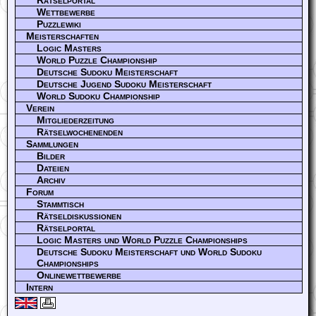
Wettbewerbe
Puzzlewiki
Meisterschaften
Logic Masters
World Puzzle Championship
Deutsche Sudoku Meisterschaft
Deutsche Jugend Sudoku Meisterschaft
World Sudoku Championship
Verein
Mitgliederzeitung
Rätselwochenenden
Sammlungen
Bilder
Dateien
Archiv
Forum
Stammtisch
Rätseldiskussionen
Rätselportal
Logic Masters und World Puzzle Championships
Deutsche Sudoku Meisterschaft und World Sudoku
Championships
Onlinewettbewerbe
Intern