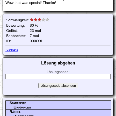
Wow that was special! Thanks!
Schwierigkeit:
Bewertung:
80 %
Gelöst:
23 mal
Beobachtet:
7 mal
ID:
000O9L
Sudoku
Lösung abgeben
Lösungscode:
Startseite
Einführung
Rätsel
Rätselportal