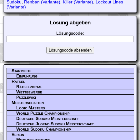
Sudoku
,
Renban (Variante)
,
Killer (Variante)
,
Lockout Lines
(Variante)
Lösung abgeben
Lösungscode:
Startseite
Einführung
Rätsel
Rätselportal
Wettbewerbe
Puzzlewiki
Meisterschaften
Logic Masters
World Puzzle Championship
Deutsche Sudoku Meisterschaft
Deutsche Jugend Sudoku Meisterschaft
World Sudoku Championship
Verein
Mitgliederzeitung