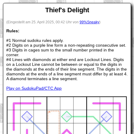
Thief's Delight
(Eingestellt am 25. April 2025, 00:42 Uhr von
99%Sneaky
)
Rules:
#1 Normal sudoku rules apply.
#2 Digits on a purple line form a non-repeating consecutive set.
#3 Digits in cages sum to the small number printed in the
corner.
#4 Lines with diamonds at either end are Lockout Lines. Digits
on a Lockout Line cannot be between or equal to the digits in
the diamonds at the ends of their line segment. The digits in the
diamonds at the ends of a line segment must differ by at least 4.
A diamond terminates a line segment.
Play on SudokuPad/CTC App