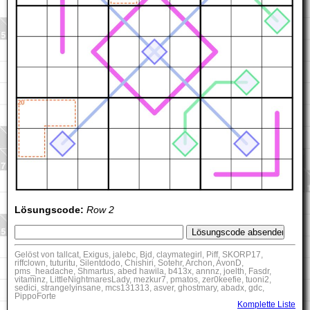
Lösungscode:
Row 2
Gelöst von tallcat, Exigus, jalebc, Bjd, claymategirl, Piff, SKORP17,
riffclown, tuturitu, Silentdodo, Chishiri, Sotehr, Archon, AvonD,
pms_headache, Shmartus, abed hawila, b413x, annnz, joelth, Fasdr,
vitaminz, LittleNightmaresLady, mezkur7, pmatos, zer0keefie, tuoni2,
sedici, strangelyinsane, mcs131313, asver, ghostmary, abadx, gdc,
PippoForte
Komplette Liste