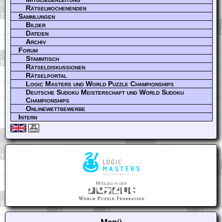
Rätselwochenenden
Sammlungen
Bilder
Dateien
Archiv
Forum
Stammtisch
Rätseldiskussionen
Rätselportal
Logic Masters und World Puzzle Championships
Deutsche Sudoku Meisterschaft und World Sudoku
Championships
Onlinewettbewerbe
Intern
Mitglied in der