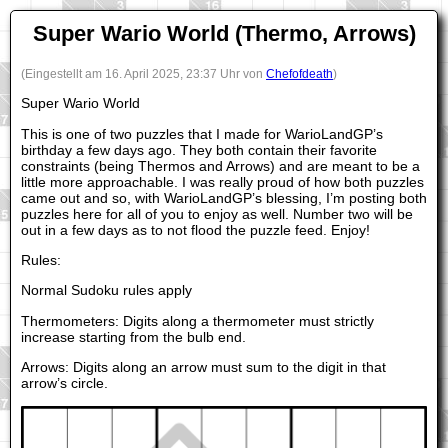
Super Wario World (Thermo, Arrows)
(Eingestellt am 16. April 2025, 23:37 Uhr von
Chefofdeath
)
Super Wario World
This is one of two puzzles that I made for WarioLandGP’s
birthday a few days ago. They both contain their favorite
constraints (being Thermos and Arrows) and are meant to be a
little more approachable. I was really proud of how both puzzles
came out and so, with WarioLandGP’s blessing, I’m posting both
puzzles here for all of you to enjoy as well. Number two will be
out in a few days as to not flood the puzzle feed. Enjoy!
Rules:
Normal Sudoku rules apply
Thermometers: Digits along a thermometer must strictly
increase starting from the bulb end.
Arrows: Digits along an arrow must sum to the digit in that
arrow’s circle.