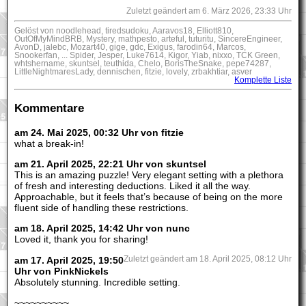
Zuletzt geändert am 6. März 2026, 23:33 Uhr
Gelöst von noodlehead, tiredsudoku, Aaravos18, Elliott810,
OutOfMyMindBRB, Mystery, mathpesto, arteful, tuturitu, SincereEngineer,
AvonD, jalebc, Mozart40, gige, gdc, Exigus, farodin64, Marcos,
Snookerfan, ... Spider, Jesper, Luke7614, Kigor, Yiab, nixxo, TCK Green,
whtshername, skuntsel, teuthida, Chelo, BorisTheSnake, pepe74287,
LittleNightmaresLady, dennischen, fitzie, lovely, zrbakhtiar, asver
Komplette Liste
Kommentare
am 24. Mai 2025, 00:32 Uhr von fitzie
what a break-in!
am 21. April 2025, 22:21 Uhr von skuntsel
This is an amazing puzzle! Very elegant setting with a plethora
of fresh and interesting deductions. Liked it all the way.
Approachable, but it feels that’s because of being on the more
fluent side of handling these restrictions.
am 18. April 2025, 14:42 Uhr von nunc
Loved it, thank you for sharing!
am 17. April 2025, 19:50
Zuletzt geändert am 18. April 2025, 08:12 Uhr
Uhr von PinkNickels
Absolutely stunning. Incredible setting.
~~~~~~~~~~