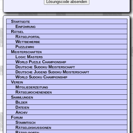
Startseite
Einführung
Rätsel
Rätselportal
Wettbewerbe
Puzzlewiki
Meisterschaften
Logic Masters
World Puzzle Championship
Deutsche Sudoku Meisterschaft
Deutsche Jugend Sudoku Meisterschaft
World Sudoku Championship
Verein
Mitgliederzeitung
Rätselwochenenden
Sammlungen
Bilder
Dateien
Archiv
Forum
Stammtisch
Rätseldiskussionen
Rätselportal