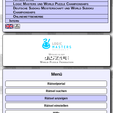
Logic Masters und World Puzzle Championships
Deutsche Sudoku Meisterschaft und World Sudoku
Championships
Onlinewettbewerbe
Intern
Mitglied in der
Menü
Rätselportal
Rätsel suchen
Rätsel anzeigen
Rätsel einstellen
Hilfe