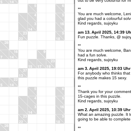
out to be very colourful for m
**
You are much welcome, Leni
glad you had a colourful solv
Kind regards, sujoyku
am 13. April 2025, 14:39 
Fun puzzle. Thanks, @ sujoy
**
You are much welcome, Bank
had a fun solve.
Kind regards, sujoyku
am 3. April 2025, 19:03 
For anybody who thinks that 
this puzzle makes 15 sexy.
**
Thank you for your comment,
15-cages in this puzzle.
Kind regards, sujoyku
am 2. April 2025, 10:39 Uh
What an amazing puzzle. It t
going to be able to complete 
**