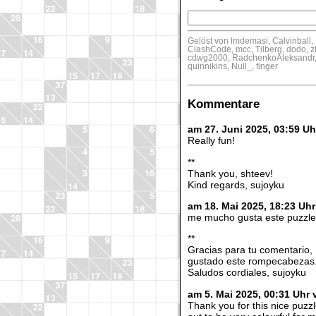
Gelöst von lmdemasi, Calvinball,
ClashCode, mcc, Tilberg, dodo, zl
cdwg2000, RadchenkoAleksandr, m
quinnikins, Null_, finger
Kommentare
am 27. Juni 2025, 03:59 U
Really fun!
**
Thank you, shteev!
Kind regards, sujoyku
am 18. Mai 2025, 18:23 Uh
me mucho gusta este puzzle…
**
Gracias para tu comentario,
gustado este rompecabezas.
Saludos cordiales, sujoyku
am 5. Mai 2025, 00:31 Uh
Thank you for this nice puzzl