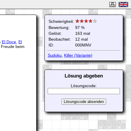
Schwierigkeit:
Bewertung:
97 %
Gelöst:
163 mal
Beobachtet:
12 mal
n
El Doce
,
El
ID:
000MNV
l Freude beim
Sudoku
,
Killer (Variante)
Lösung abgeben
Lösungscode: