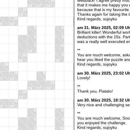
feedback! I agree pretty much
that it makes me happy you e
because that is my favourite 
Thanks again for taking the 
Kind regards, sujoyku
am 31. März 2025, 02:09 U
Brilliant killer! Wonderful w
deductions with the 15s. Part
was a really well executed en
**
You are much welcome, askak
hear you liked the puzzle an
Kind regards, sujoyku
am 30. März 2025, 23:02 Uh
Lovely!
**
Thank you, Piatato!
am 30. März 2025, 18:32 U
Very nice and challenging s
**
You are much welcome, Snoo
you enjoyed the challenge.
Kind regards, sujoyku