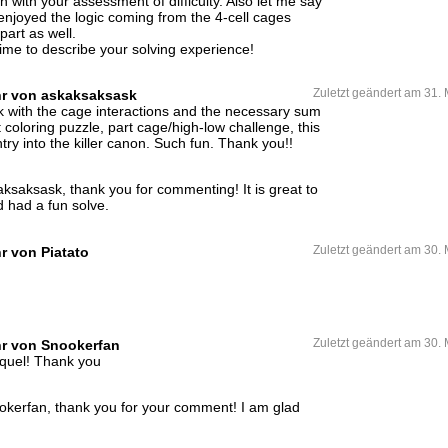
 with your assessment of difficulty. Also let me say
njoyed the logic coming from the 4-cell cages
part as well.
time to describe your solving experience!
hr von askaksaksask
Zuletzt geändert am 31.
ork with the cage interactions and the necessary sum
 coloring puzzle, part cage/high-low challenge, this
try into the killer canon. Such fun. Thank you!!
saksask, thank you for commenting! It is great to
d had a fun solve.
r von Piatato
Zuletzt geändert am 30.
hr von Snookerfan
Zuletzt geändert am 30.
equel! Thank you
kerfan, thank you for your comment! I am glad