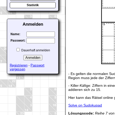
Statistik
Anmelden
Name:
Passwort:
Dauerhaft anmelden
Registrieren
-
Passwort
vergessen
- Es gelten die normalen Su
Region muss jede der Ziffern
- Killer-Käfige: Ziffern in e
addieren sich zu 15.
Hier kann das Rätsel online 
Solve on Sudokupad
Lösungscode:
Reihe 7 von 