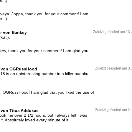
e! :)
vaya_Joppa, thank you for your comment! I am
e. :)
Uhr von Bankey
Zuletzt geändert am 13. 
ku :).
ey, thank you for your comment! I am glad you
Uhr von OGRussHood
Zuletzt geändert am 3.
15 is an uninteresting number in a killer sudoku,
 OGRussHood! I am glad that you liked the use of
r von Titus Adduxas
Zuletzt geändert am 2.
ook me over 2 1/2 hours, but I always felt I was
it. Absolutely loved every minute of it.