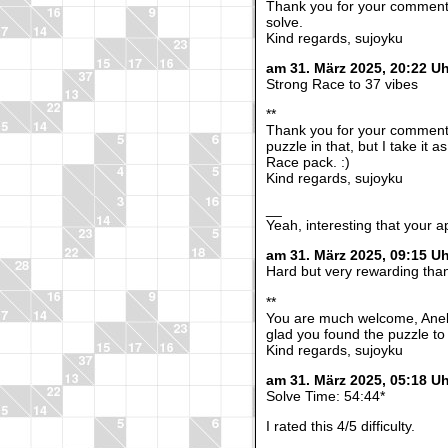
Thank you for your comment,
solve.
Kind regards, sujoyku
am 31. März 2025, 20:22 U
Strong Race to 37 vibes
**
Thank you for your comment, 
puzzle in that, but I take it
Race pack. :)
Kind regards, sujoyku
__
Yeah, interesting that your ap
am 31. März 2025, 09:15 U
Hard but very rewarding tha
**
You are much welcome, Aneb
glad you found the puzzle to
Kind regards, sujoyku
am 31. März 2025, 05:18 
Solve Time: 54:44*
I rated this 4/5 difficulty.