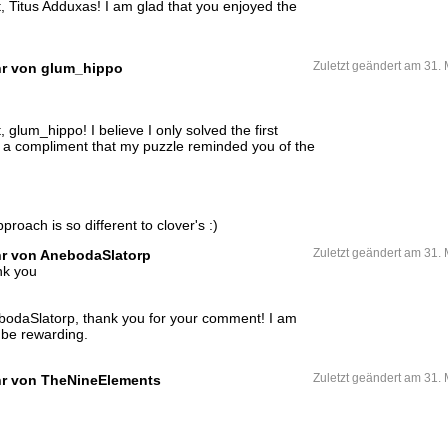
 Titus Adduxas! I am glad that you enjoyed the
hr von glum_hippo
Zuletzt geändert am 31.
glum_hippo! I believe I only solved the first
 as a compliment that my puzzle reminded you of the
proach is so different to clover's :)
hr von AnebodaSlatorp
Zuletzt geändert am 31.
nk you
odaSlatorp, thank you for your comment! I am
 be rewarding.
Uhr von TheNineElements
Zuletzt geändert am 31.