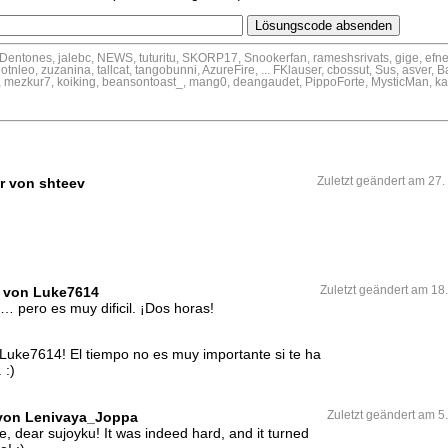
 Dentones, jalebc, NEWS, tuturitu, SKORP17, Snookerfan, rameshsrivats, gige, efn
otnleo, zuzanina, tallcat, tangobunni, AzureFire, ... FKlauser, cbossut, Sus, asver,
ezkur7, koiking, beansontoast_, mang0, deangaudet, PippoForte, MysticMan, kar
hr von shteev
Zuletzt geändert am 27.
r von Luke7614
Zuletzt geändert am 18
 pero es muy dificil. ¡Dos horas!
 Luke7614! El tiempo no es muy importante si te ha
 :)
r von Lenivaya_Joppa
Zuletzt geändert am 5
e, dear sujoyku! It was indeed hard, and it turned