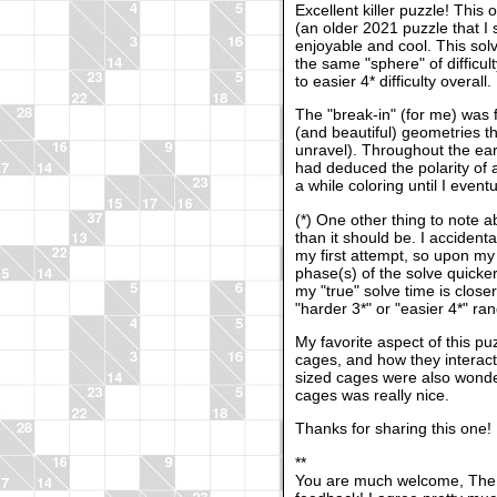
Excellent killer puzzle! Th
(an older 2021 puzzle that I
enjoyable and cool. This solve
the same "sphere" of difficul
to easier 4* difficulty overall.
The "break-in" (for me) was f
(and beautiful) geometries tha
unravel). Throughout the ear
had deduced the polarity of a
a while coloring until I even
(*) One other thing to note ab
than it should be. I accident
my first attempt, so upon my
phase(s) of the solve quicke
my "true" solve time is close
"harder 3*" or "easier 4*" ra
My favorite aspect of this p
cages, and how they interact
sized cages were also wonderf
cages was really nice.
Thanks for sharing this one!
**
You are much welcome, TheN