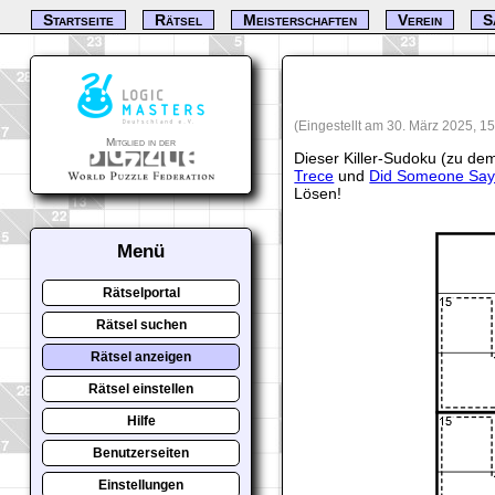
Startseite
Rätsel
Meisterschaften
Verein
S
(Eingestellt am 30. März 2025, 1
Mitglied in der
Dieser Killer-Sudoku (zu dem
Trece
und
Did Someone Say
Lösen!
Menü
Rätselportal
Rätsel suchen
Rätsel anzeigen
Rätsel einstellen
Hilfe
Benutzerseiten
Einstellungen