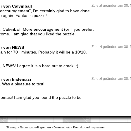
r von Calvinball
Zuletzt geändert am 30.
 a "encouragement", I'm certainly glad to have done
o again. Fantastic puzzle!
 Calvinball! More encouragement (or if you prefer:
lcome. I am glad that you liked the puzzle.
Uhr von NEWS
Zuletzt geändert am 30.
ain for 70+ minutes. Probably it will be a 10/10.
NEWS! I agree it is a hard nut to crack. :)
hr von lmdemasi
Zuletzt geändert am 30.
. Was a pleasure to test!
demasi! I am glad you found the puzzle to be
Sitemap
-
Nutzungsbedingungen
-
Datenschutz
-
Kontakt und Impressum