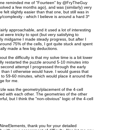
is one reminded me of "Fourteen" by @FryTheGuy
 solved a few months ago), and was (similarly) very
 felt slightly easier than that one, but still was in
ty/complexity - which I believe is around a hard 3*
airly approachable, and it used a lot of interesting
t were tricky to spot (but very satisfying to
ly midgame I made steady progress, but after I
round 75% of the cells, I got quite stuck and spent
tually made a few big deductions.
out the difficulty is that my solve time is a bit lower
ally restarted the puzzle around 5-10 minutes into
 second attempt I progressed through the early
r than I otherwise would have. I would guess that
r to 59-60 minutes, which would place it around the
nge for me.
uzzle was the geometry/placement of the 4-cell
ed with each other. The geometries of the other
ul, but I think the "non-obvious" logic of the 4-cell
ineElements, thank you for your detailed