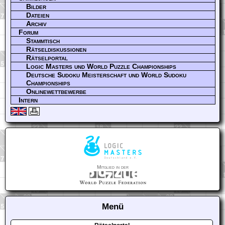
Bilder
Dateien
Archiv
Forum
Stammtisch
Rätseldiskussionen
Rätselportal
Logic Masters und World Puzzle Championships
Deutsche Sudoku Meisterschaft und World Sudoku
Championships
Onlinewettbewerbe
Intern
Mitglied in der
Menü