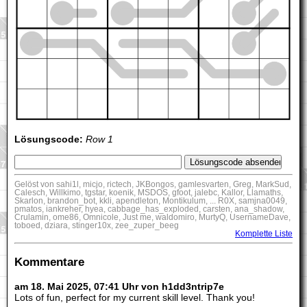
Lösungscode:
Row 1
Gelöst von sahi1l, micjo, rictech, JKBongos, gamlesvarten, Greg, MarkSud,
Calesch, Willkimo, tgstar, koenik, MSDOS, gfoot, jalebc, Kallor, Llamaths,
Skarlon, brandon_bot, kkli, apendleton, Montikulum, ... R0X, samjna0049,
pmatos, iankreher, hyea, cabbage_has_exploded, carsten, ana_shadow,
Crulamin, ome86, Omnicole, Just me, waldomiro, MurtyQ, UsernameDave,
toboed, dziara, stinger10x, zee_zuper_beeg
Komplette Liste
Kommentare
am 18. Mai 2025, 07:41 Uhr von h1dd3ntrip7e
Lots of fun, perfect for my current skill level. Thank you!