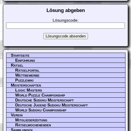
Lösung abgeben
Lösungscode:
Startseite
Einführung
Rätsel
Rätselportal
Wettbewerbe
Puzzlewiki
Meisterschaften
Logic Masters
World Puzzle Championship
Deutsche Sudoku Meisterschaft
Deutsche Jugend Sudoku Meisterschaft
World Sudoku Championship
Verein
Mitgliederzeitung
Rätselwochenenden
Sammlungen