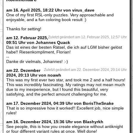
am 16. April 2025, 18:22 Uhr von virus_dave
One of my first RSL-only puzzles. Very approachable and
enjoyable, and a fun coloring book result :)
Thanks for setting!
am 12. Februar 2025,
Zuletzt geändert am 12. Februar 2025, 12:57 Uhr
09:51 Uhr von Johannes Quack
Das ist eines der besten Rätsel, die ich auf LGM bisher gelöst
habe!! Riesenkompliment, Florian!
--
Danke dir vielmals, Johannes! :-)
am 22. Dezember
Zuletzt geändert am 22. Dezember 2024, 20:14 Uhr
2024, 20:13 Uhr von noawh
This was my first ever two star, and took me 2 and a half hours!
This was incredibly fascinating. My ratings may not mean much
due to my inexperience, but I found this beautiful, very
satisfying, and the perfect amount challenging for me.
am 17. Dezember 2024, 04:39 Uhr von BorisTheSnake
That is so impressive how it worked!! Excellent job, nice simple
rules!
am 16. Dezember 2024, 15:36 Uhr von Blashyrkh
See people, this is how you create elegance without antiknight
or four different variant rules at once. Well done!