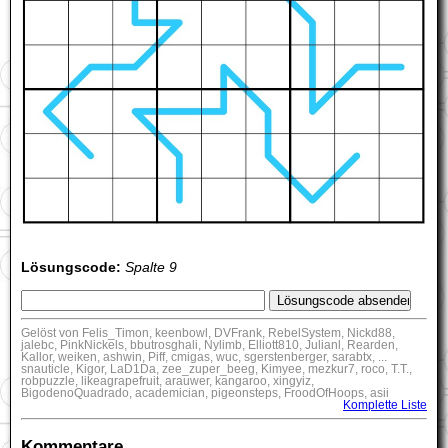
Lösungscode:
Spalte 9
Gelöst von Felis_Timon, keenbowl, DVFrank, RebelSystem, Nickd88,
jalebc, PinkNickels, bbutrosghali, Nylimb, Elliott810, Julianl, Rearden,
Kallor, weiken, ashwin, Piff, cmigas, wuc, sgerstenberger, sarabtx, ...
snauticle, Kigor, LaD1Da, zee_zuper_beeg, Kimyee, mezkur7, roco, T.T.,
robpuzzle, likeagrapefruit, arauwer, kangaroo, xingyiz,
BigodenoQuadrado, academician, pigeonsteps, FroodOfHoops, asii
Komplette Liste
Kommentare