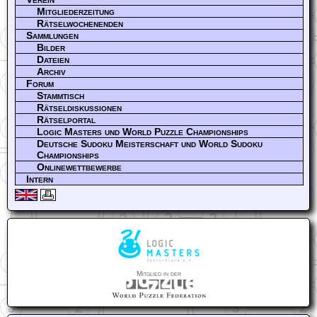
Mitgliederzeitung
Rätselwochenenden
Sammlungen
Bilder
Dateien
Archiv
Forum
Stammtisch
Rätseldiskussionen
Rätselportal
Logic Masters und World Puzzle Championships
Deutsche Sudoku Meisterschaft und World Sudoku
Championships
Onlinewettbewerbe
Intern
Mitglied in der