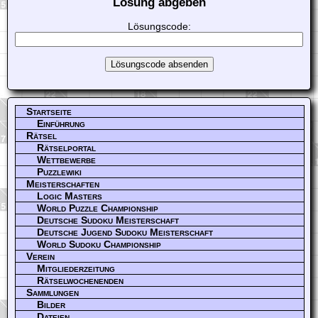
Lösung abgeben
Lösungscode:
Startseite
Einführung
Rätsel
Rätselportal
Wettbewerbe
Puzzlewiki
Meisterschaften
Logic Masters
World Puzzle Championship
Deutsche Sudoku Meisterschaft
Deutsche Jugend Sudoku Meisterschaft
World Sudoku Championship
Verein
Mitgliederzeitung
Rätselwochenenden
Sammlungen
Bilder
Dateien