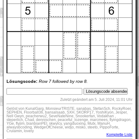
Lösungscode:
Row 7 followed by row 8.
Zuletzt geändert am 5. Juli 2024, 11:01 Uhr
Gelöst von KunalGarg, MonsieurTRISTE, sanabas, StefanSch, RockyRoer,
SEPHEN, Floorball36, bansalsaab, SXH, SKORP17, YoshiKyon, Jesper,
Nell Gwyn, peacherwu2, SeveNateNine, Snookerfan, Vodakhan ,
steperlich, Chad, dennischen, peaceful_lozenge, marcmees, flyingdragon,
YGe, flyjim, bianbianPEI, skwylcy, yangduoxing, Mutx, ManuH,
alwaysbcoding, WedgeOfCheese, widjo, misko, steeto, PippoForte,
Crulamin, lovely
Komplette Liste