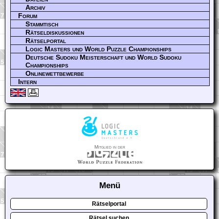
Archiv
Forum
Stammtisch
Rätseldiskussionen
Rätselportal
Logic Masters und World Puzzle Championships
Deutsche Sudoku Meisterschaft und World Sudoku
Championships
Onlinewettbewerbe
Intern
Mitglied in der
Menü
Rätselportal
Rätsel suchen