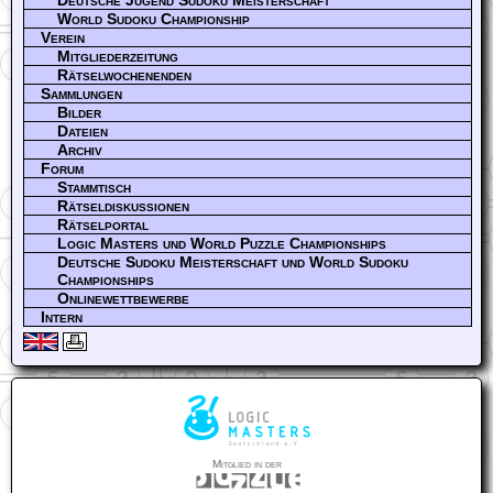
World Sudoku Championship
Verein
Mitgliederzeitung
Rätselwochenenden
Sammlungen
Bilder
Dateien
Archiv
Forum
Stammtisch
Rätseldiskussionen
Rätselportal
Logic Masters und World Puzzle Championships
Deutsche Sudoku Meisterschaft und World Sudoku
Championships
Onlinewettbewerbe
Intern
Mitglied in der