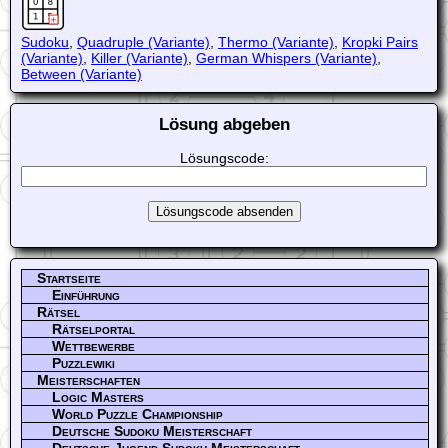
Sudoku
,
Quadruple (Variante)
,
Thermo (Variante)
,
Kropki Pairs
(Variante)
,
Killer (Variante)
,
German Whispers (Variante)
,
Between (Variante)
Lösung abgeben
Lösungscode:
Startseite
Einführung
Rätsel
Rätselportal
Wettbewerbe
Puzzlewiki
Meisterschaften
Logic Masters
World Puzzle Championship
Deutsche Sudoku Meisterschaft
Deutsche Jugend Sudoku Meisterschaft