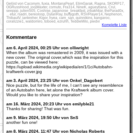
Gelöst von Caconym, fuxia, MontanaPearl, ElimGarak, Ragna, SKORP17,
OGRussHood, joojMaxter, cornuto, Fra314, NineK, agueybana, Crul,
seeppp, julien505, Coshise, japanoise_breakfast, zrbakhtiar, theParad0x,
... etur, rsadri, bereolosp, DylanRay, buffygoth, RSVPlayer14, Nephenon,
ThibautV, iankreher, Kigor, hyea, cam_san, quinnikins, kangaroo,
coralizzie1, waldomiro, toboed, ezruhh, TeddieMilo, piedvi
Komplette Liste
Kommentare
am 6. April 2024, 00:25 Uhr von olliwright
When the album was remastered in 2009, it was issued with a
new cover. The original cover,which was the inspiration for this
puzzle, can be viewed here:
https://upload.wikimedia.org/wikipedia/en/1/1c/Autobahn-
kraftwerk-cover.jpg
am 3. April 2024, 23:25 Uhr von Onkel_Dagobert
Nice puzzle, but for the life of me, I can‘t see any resemblence
of an Autobahn here, let alone the Kraftwerk album cover.
Would you like to share your inspiration?
am 16. März 2024, 20:23 Uhr von emilyble21
Thanks for sharing! That was fun.
am 9. März 2024, 19:50 Uhr von SnS
another fun one!
am 8. März 2024, 11:47 Uhr von Nicholas Roberts