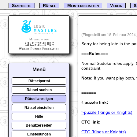
Startseite
Rätsel
Meisterschaften
Verein
S
(Eingestellt am 18. Februar 2024
Mitglied in der
Sorry for being late in the pa
===Rules===
Normal Sudoku rules apply. C
constraint.
Menü
Note:
If you want play both, t
Rätselportal
Rätsel suchen
======
Rätsel anzeigen
f-puzzle link:
Rätsel einstellen
f-puzzle (Kings or Knights)
Hilfe
CTC link:
Benutzerseiten
CTC (Kings or Knights)
Einstellungen