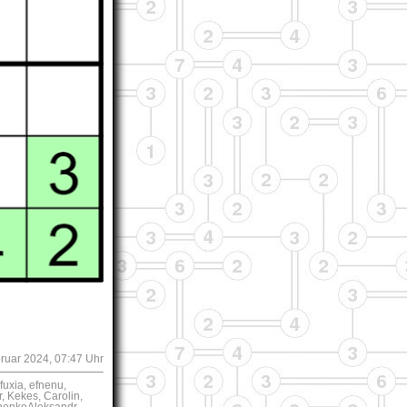
bruar 2024, 07:47 Uhr
uxia, efnenu,
 Kekes, Carolin,
chenkoAleksandr,