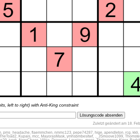
ts, left to right) with Anti-King constraint
Zuletzt geändert am 18. Fe
n, pms_headache, flaemmchen, nmmc123, pepe74287, hige, apendleton, rcg, kkli, f
heToad2, Kupais, mcc, MayorasMask, ymhsbmbesitwf, ... JSmoove1099, Thomster,
n29, iyork, NeroChaos, Villse, Drawoon, Lovejoy , moss, Titatovenoor, Kigor, Rad