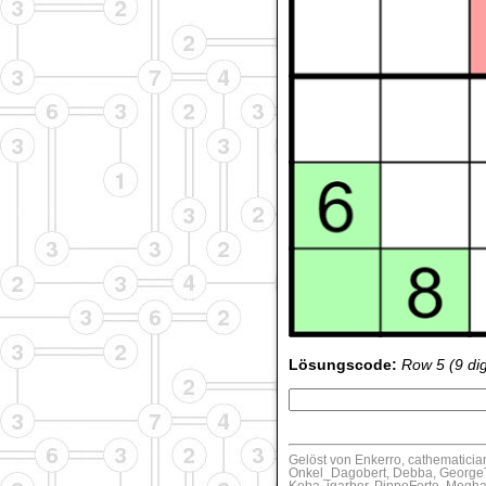
Lösungscode:
Row 5 (9 digi
Gelöst von Enkerro, cathematicia
Onkel_Dagobert, Debba, GeorgeT
Koba, jgarber, PippoForte, Megha