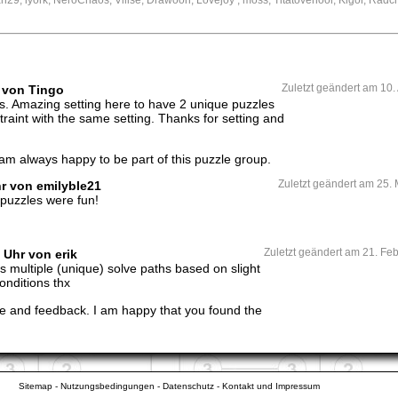
r von Tingo
Zuletzt geändert am 10.
ys. Amazing setting here to have 2 unique puzzles
traint with the same setting. Thanks for setting and
am always happy to be part of this puzzle group.
hr von emilyble21
Zuletzt geändert am 25.
 puzzles were fun!
 Uhr von erik
Zuletzt geändert am 21. Fe
 multiple (unique) solve paths based on slight
conditions thx
ve and feedback. I am happy that you found the
Sitemap
-
Nutzungsbedingungen
-
Datenschutz
-
Kontakt und Impressum