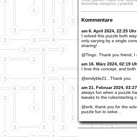
bereolosp, kangaroo, LycanKai
Kommentare
am 6. April 2024, 22:25 Uh
I solved this puzzle both wa
only varying by a single cons
sharing!
@Tingo..Thank you friend, I 
am 16. März 2024, 02:19 U
I love this concept, and both
@emilyble21...Thank you.
am 21. Februar 2024, 03:27
always fun when a puzzle has
tweaks to the rules/starting 
@erik, thank you for the sol
puzzle fun to solve...