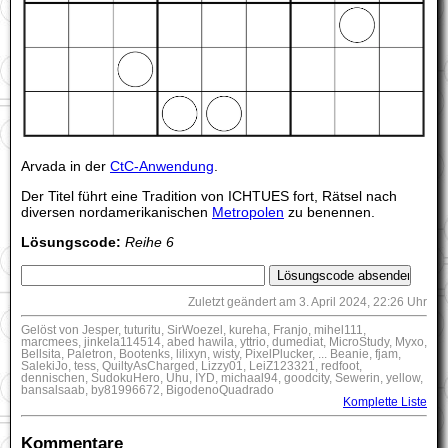
Arvada in der
CtC-Anwendung
.
Der Titel führt eine Tradition von ICHTUES fort, Rätsel nach
diversen nordamerikanischen
Metropolen
zu benennen.
Lösungscode:
Reihe 6
Zuletzt geändert am 3. April 2024, 22:26 Uhr
Gelöst von Jesper, tuturitu, SirWoezel, kureha, Franjo, mihel111,
marcmees, jinkela114514, abed hawila, yttrio, dumediat, MicroStudy, Myxo,
Bellsita, Paletron, Bootenks, lilixyn, wisty, PixelPlucker, ... Beanie, fjam,
SalekiJo, tess, QuiltyAsCharged, Lizzy01, LeiZ123321, redfoot,
dennischen, SudokuHero, Uhu, IYD, michaal94, goodcity, Sewerin, yellow,
bansalsaab, by81996672, BigodenoQuadrado
Komplette Liste
Kommentare