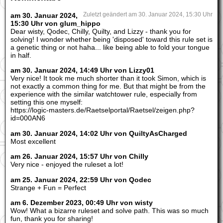
am 30. Januar 2024,
Zuletzt geändert am 30. Januar 2024, 15:30 Uhr
15:30 Uhr von glum_hippo
Dear wisty, Qodec, Chilly, Quilty, and Lizzy - thank you for
solving! I wonder whether being 'disposed' toward this rule set is
a genetic thing or not haha... like being able to fold your tongue
in half.
am 30. Januar 2024, 14:49 Uhr von Lizzy01
Very nice! It took me much shorter than it took Simon, which is
not exactly a common thing for me. But that might be from the
experience with the similar watchtower rule, especially from
setting this one myself:
https://logic-masters.de/Raetselportal/Raetsel/zeigen.php?
id=000AN6
am 30. Januar 2024, 14:02 Uhr von QuiltyAsCharged
Most excellent
am 26. Januar 2024, 15:57 Uhr von Chilly
Very nice - enjoyed the ruleset a lot!
am 25. Januar 2024, 22:59 Uhr von Qodec
Strange + Fun = Perfect
am 6. Dezember 2023, 00:49 Uhr von wisty
Wow! What a bizarre ruleset and solve path. This was so much
fun, thank you for sharing!