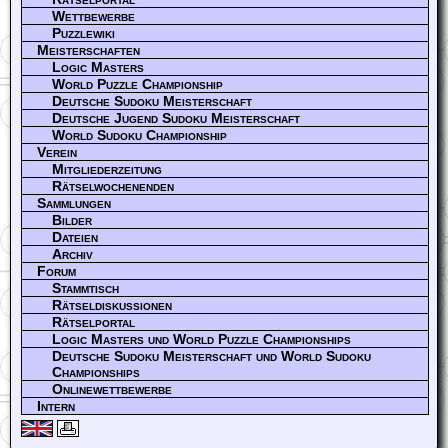
Wettbewerbe
Puzzlewiki
Meisterschaften
Logic Masters
World Puzzle Championship
Deutsche Sudoku Meisterschaft
Deutsche Jugend Sudoku Meisterschaft
World Sudoku Championship
Verein
Mitgliederzeitung
Rätselwochenenden
Sammlungen
Bilder
Dateien
Archiv
Forum
Stammtisch
Rätseldiskussionen
Rätselportal
Logic Masters und World Puzzle Championships
Deutsche Sudoku Meisterschaft und World Sudoku
Championships
Onlinewettbewerbe
Intern