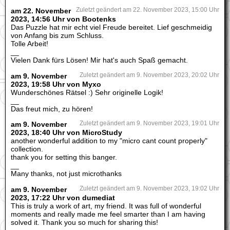
am 22. November
Zuletzt geändert am 22. November 2023, 15:00 Uhr
2023, 14:56 Uhr von Bootenks
Das Puzzle hat mir echt viel Freude bereitet. Lief geschmeidig
von Anfang bis zum Schluss.
Tolle Arbeit!
__
Vielen Dank fürs Lösen! Mir hat's auch Spaß gemacht.
am 9. November
Zuletzt geändert am 9. November 2023, 20:02 Uhr
2023, 19:58 Uhr von Myxo
Wunderschönes Rätsel :) Sehr originelle Logik!
__
Das freut mich, zu hören!
am 9. November
Zuletzt geändert am 9. November 2023, 19:01 Uhr
2023, 18:40 Uhr von MicroStudy
another wonderful addition to my "micro cant count properly"
collection.
thank you for setting this banger.
__
Many thanks, not just microthanks
am 9. November
Zuletzt geändert am 9. November 2023, 19:02 Uhr
2023, 17:22 Uhr von dumediat
This is truly a work of art, my friend. It was full of wonderful
moments and really made me feel smarter than I am having
solved it. Thank you so much for sharing this!