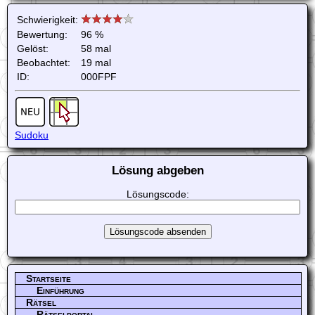
Schwierigkeit:
Bewertung:
96 %
Gelöst:
58 mal
Beobachtet:
19 mal
ID:
000FPF
Sudoku
Lösung abgeben
Lösungscode:
Startseite
Einführung
Rätsel
Rätselportal