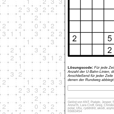
Lösungscode:
Für jede Zei
Anzahl der U-Bahn-Linien, di
Anschließend für jeder Zeile
denen der Rundweg abbiegt
Gelöst von KNT, Piatato, Jesper, S
AnnaTh, Lara Croft, Greg, Christo
polar, Uhu, cyddrdrd, akodi, as
h5663454