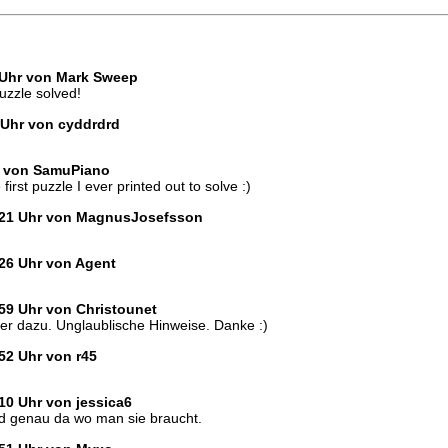
8 Uhr von Mark Sweep
uzzle solved!
 Uhr von cyddrdrd
hr von SamuPiano
first puzzle I ever printed out to solve :)
:21 Uhr von MagnusJosefsson
:26 Uhr von Agent
59 Uhr von Christounet
wer dazu. Unglaublische Hinweise. Danke :)
52 Uhr von r45
10 Uhr von jessica6
nd genau da wo man sie braucht.