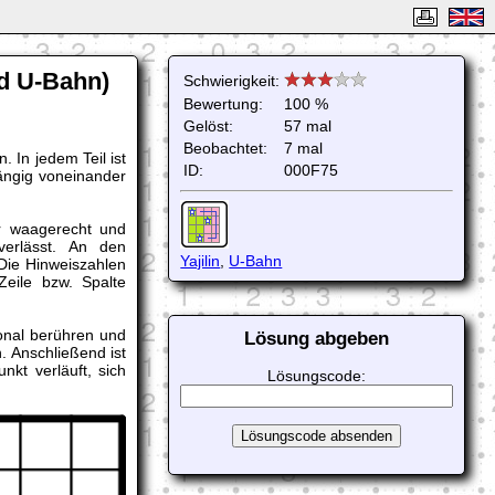
nd U-Bahn)
Schwierigkeit:
Bewertung:
100 %
Gelöst:
57 mal
Beobachtet:
7 mal
 In jedem Teil ist
ID:
000F75
hängig voneinander
r waagerecht und
verlässt. An den
Yajilin
,
U-Bahn
Die Hinweiszahlen
eile bzw. Spalte
onal berühren und
Lösung abgeben
. Anschließend ist
kt verläuft, sich
Lösungscode: