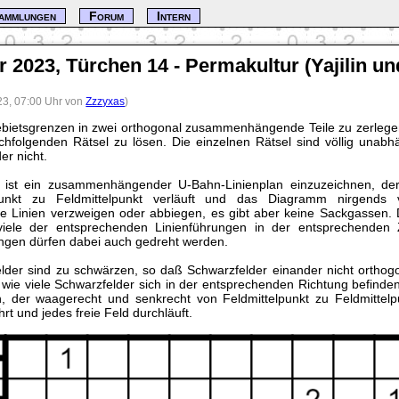
ammlungen
Forum
Intern
 2023, Türchen 14 - Permakultur (Yajilin u
23, 07:00 Uhr von
Zzzyxas
)
Gebietsgrenzen in zwei orthogonal zusammenhängende Teile zu zerlegen.
chfolgenden Rätsel zu lösen. Die einzelnen Rätsel sind völlig unab
er nicht.
ist ein zusammenhängender U-Bahn-Linienplan einzuzeichnen, de
punkt zu Feldmittelpunkt verläuft und das Diagramm nirgends 
ie Linien verzweigen oder abbiegen, es gibt aber keine Sackgassen. 
ele der entsprechenden Linienführungen in der entsprechenden Z
ngen dürfen dabei auch gedreht werden.
lder sind zu schwärzen, so daß Schwarzfelder einander nicht orthog
wie viele Schwarzfelder sich in der entsprechenden Richtung befinden
 der waagerecht und senkrecht von Feldmittelpunkt zu Feldmittelpun
hrt und jedes freie Feld durchläuft.