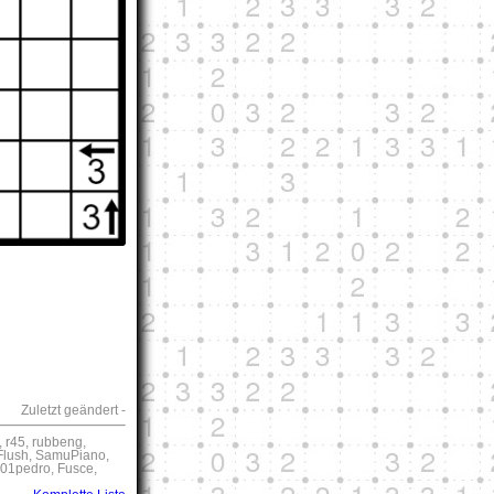
Zuletzt geändert -
6, r45, rubbeng,
leFlush, SamuPiano,
101pedro, Fusce,