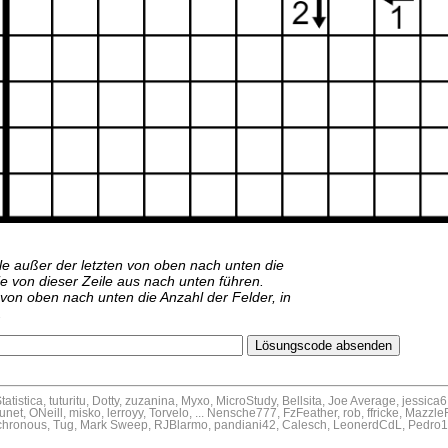
le außer der letzten von oben nach unten die
e von dieser Zeile aus nach unten führen.
 von oben nach unten die Anzahl der Felder, in
.
tatistica, tuturitu, Dotty, zuzanina, Myxo, MicroStudy, Bellsita, Joe Average, jessica
unet, ONeill, misko, lerroyy, Torvelo, ... Nensche777, FzFeather, rob, ffricke, Mazz
ynchronous, Tug, Mark Sweep, RJBlarmo, pandiani42, Calesch, LeonerdCdL, Pedro