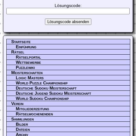
Lösungscode:
Startseite
Einführung
Rätsel
Rätselportal
Wettbewerbe
Puzzlewiki
Meisterschaften
Logic Masters
World Puzzle Championship
Deutsche Sudoku Meisterschaft
Deutsche Jugend Sudoku Meisterschaft
World Sudoku Championship
Verein
Mitgliederzeitung
Rätselwochenenden
Sammlungen
Bilder
Dateien
Archiv