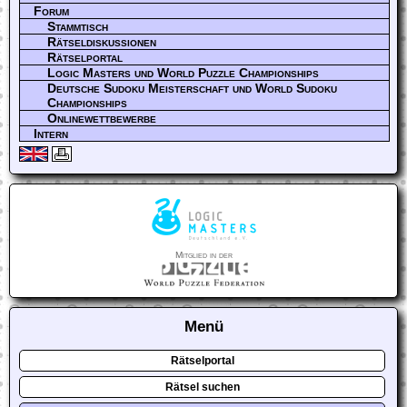
Forum
Stammtisch
Rätseldiskussionen
Rätselportal
Logic Masters und World Puzzle Championships
Deutsche Sudoku Meisterschaft und World Sudoku
Championships
Onlinewettbewerbe
Intern
Mitglied in der
Menü
Rätselportal
Rätsel suchen