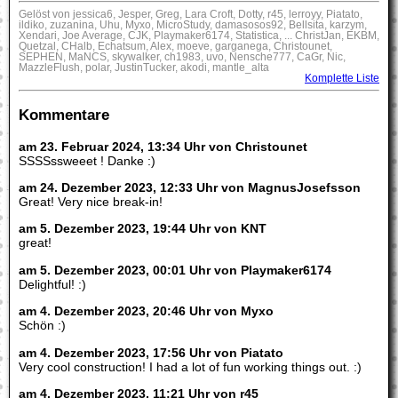
Gelöst von jessica6, Jesper, Greg, Lara Croft, Dotty, r45, lerroyy, Piatato,
ildiko, zuzanina, Uhu, Myxo, MicroStudy, damasosos92, Bellsita, karzym,
Xendari, Joe Average, CJK, Playmaker6174, Statistica, ... ChristJan, EKBM,
Quetzal, CHalb, Echatsum, Alex, moeve, garganega, Christounet,
SEPHEN, MaNCS, skywalker, ch1983, uvo, Nensche777, CaGr, Nic,
MazzleFlush, polar, JustinTucker, akodi, mantle_alta
Komplette Liste
Kommentare
am 23. Februar 2024, 13:34 Uhr von Christounet
SSSSssweeet ! Danke :)
am 24. Dezember 2023, 12:33 Uhr von MagnusJosefsson
Great! Very nice break-in!
am 5. Dezember 2023, 19:44 Uhr von KNT
great!
am 5. Dezember 2023, 00:01 Uhr von Playmaker6174
Delightful! :)
am 4. Dezember 2023, 20:46 Uhr von Myxo
Schön :)
am 4. Dezember 2023, 17:56 Uhr von Piatato
Very cool construction! I had a lot of fun working things out. :)
am 4. Dezember 2023, 11:21 Uhr von r45