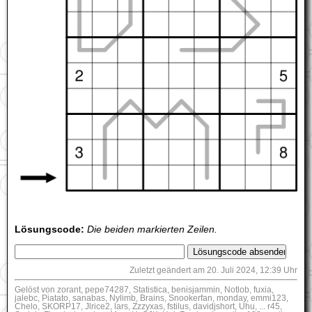
Lösungscode:
Die beiden markierten Zeilen.
Zuletzt geändert am 20. Juli 2024, 12:39 Uhr
Gelöst von zorant, pepe74287, Statistica, benisjammin, Notlob, fuxia,
jalebc, Piatato, sanabas, Nylimb, Brains, Snookerfan, monday, emmi123,
Chelo, SKORP17, Jlrice2, lars, Zzzyxas, fstilus, davidjshort, Uhu, ... r45,