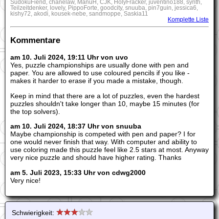
SudokuFiend, chanelaw, ManuH, CJK, HolyFracker, juventino188, synth,
Teilzeitdenker, lovely, PippoForte, goodcity, snuuba, pin7guin, jessica6,
kishy72, akodi, kousek-nebe, sandmoppe, Saskia11
Komplette Liste
Kommentare
am 10. Juli 2024, 19:11 Uhr von uvo
Yes, puzzle championships are usually done with pen and
paper. You are allowed to use coloured pencils if you like -
makes it harder to erase if you made a mistake, though.
Keep in mind that there are a lot of puzzles, even the hardest
puzzles shouldn't take longer than 10, maybe 15 minutes (for
the top solvers).
am 10. Juli 2024, 18:37 Uhr von snuuba
Maybe championship is competed with pen and paper? I for
one would never finish that way. With computer and ability to
use coloring made this puzzle feel like 2.5 stars at most. Anyway
very nice puzzle and should have higher rating. Thanks
am 5. Juli 2023, 15:33 Uhr von cdwg2000
Very nice!
Schwierigkeit: