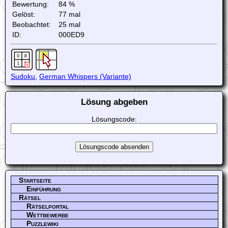
Bewertung:
84 %
Gelöst:
77 mal
Beobachtet:
25 mal
ID:
000ED9
Sudoku
,
German Whispers (Variante)
Lösung abgeben
Lösungscode:
Startseite
Einführung
Rätsel
Rätselportal
Wettbewerbe
Puzzlewiki