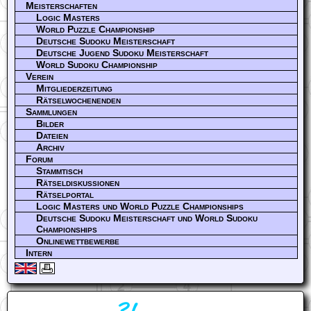
Meisterschaften
Logic Masters
World Puzzle Championship
Deutsche Sudoku Meisterschaft
Deutsche Jugend Sudoku Meisterschaft
World Sudoku Championship
Verein
Mitgliederzeitung
Rätselwochenenden
Sammlungen
Bilder
Dateien
Archiv
Forum
Stammtisch
Rätseldiskussionen
Rätselportal
Logic Masters und World Puzzle Championships
Deutsche Sudoku Meisterschaft und World Sudoku
Championships
Onlinewettbewerbe
Intern