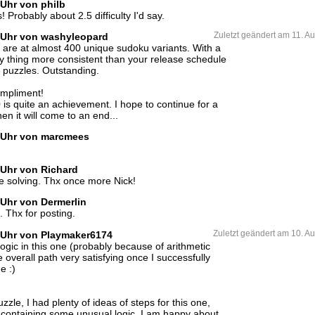
 Uhr von philb
 Probably about 2.5 difficulty I'd say.
7 Uhr von washyleopard
Zuletzt geändert am 11. A
ou are at almost 400 unique sudoku variants. With a
y thing more consistent than your release schedule
e puzzles. Outstanding.
ompliment!
 is quite an achievement. I hope to continue for a
en it will come to an end...
5 Uhr von marcmees
 Uhr von Richard
ne solving. Thx once more Nick!
 Uhr von Dermerlin
. Thx for posting.
7 Uhr von Playmaker6174
Zuletzt geändert am 10. A
ogic in this one (probably because of arithmetic
 overall path very satisfying once I successfully
e :)
zzle, I had plenty of ideas of steps for this one,
 containing some unusual logic. I am happy about