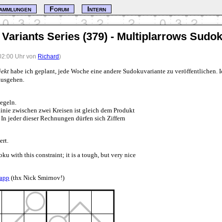
ammlungen
Forum
Intern
Variants Series (379) - Multiplarrows Sudo
 02:00 Uhr von
Richard
)
jekt
habe ich geplant, jede Woche eine andere Sudokuvariante zu veröffentlichen. 
 ausgehen.
egeln.
Linie zwischen zwei Kreisen ist gleich dem Produkt
. In jeder dieser Rechnungen dürfen sich Ziffern
ert.
u with this constraint; it is a tough, but very nice
app
(thx Nick Smirnov!)