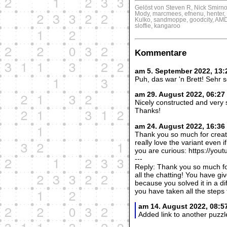
Gelöst von Steven R, Nick Smirno
Mody, marcmees, efnenu, henter, 
Kulko, sandmoppe, goodcity, A
sloffie, kangaroo
Kommentare
am 5. September 2022, 13:
Puh, das war 'n Brett! Sehr 
am 29. August 2022, 06:2
Nicely constructed and very 
Thanks!
am 24. August 2022, 16:36
Thank you so much for creatin
really love the variant even i
you are curious: https://y
---
Reply: Thank you so much for 
all the chatting! You have gi
because you solved it in a di
you have taken all the steps 
am 14. August 2022, 08:5
Added link to another puzz