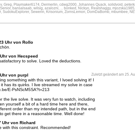
v, Greg, Playmaker6174, Dermerlin, cdwg2000, Johannes Quack, solidvoid, peterkp, 
Senior, bansalsaab, wilsig, azalozni, ... bonked, Nickyo, Realshaggy, mjozska1985
MD, SudokuExplorer, Sewerin, Krisonium, ZornsLemon, DomDaBomb, mbumbee, N
23 Uhr von Rollo
schön.
7 Uhr von Hecspeed
satisfactory to solve. Loved the deductions.
 Uhr von purpl
Zuletzt geändert am 25. A
g something with this variant, I lvoed solving it! I
f it has its quirks. I live streamed my solve in case
outu.be/E-PsNScM5SA?t=213
the live solve. It was very fun to watch, including
ven yourself a bit of a hard time here and there,
fferent order than my intended path, but in the end
to get there in a reasonable time. Well done!
7 Uhr von Richard
le with this constraint. Recommended!