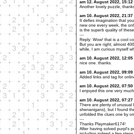
am 12. August 2022, 15:12
Another lovely puzzle, thanks!
am 10. August 2022, 21:3
It defies imagination that y
new one every week, the onl
is the superb quality of thes
---
Reply: Wow! that is a cool c
But you are right; almost 400
while, I am curious myself wh
am 10. August 2022, 12:0
nice one. thanks.
am 10. August 2022, 09:09
Added links and tag for onli
am 10. August 2022, 07:50
I enjoyed this one very much
am 10. August 2022, 07:2
There are plenty of unusual l
shenanigans), but I found the
unfolded the clues one by on
---
Thanks Playmaker6174!
After having solved purpl's pu
including indeed a few steps