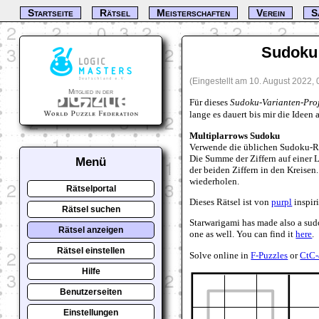
Startseite
Rätsel
Meisterschaften
Verein
S
Sudoku 
(Eingestellt am 10. August 2022,
Mitglied in der
Für dieses
Sudoku-Varianten-Pro
lange es dauert bis mir die Ideen
Multiplarrows Sudoku
Verwende die üblichen Sudoku-R
Die Summe der Ziffern auf einer 
Menü
der beiden Ziffern in den Kreisen
wiederholen.
Rätselportal
Dieses Rätsel ist von
purpl
inspiri
Rätsel suchen
Starwarigami has made also a sudok
Rätsel anzeigen
one as well. You can find it
here
.
Rätsel einstellen
Solve online in
F-Puzzles
or
CtC-
Hilfe
Benutzerseiten
Einstellungen