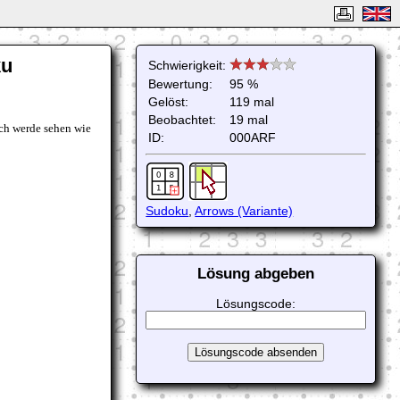
ku
Schwierigkeit:
Bewertung:
95 %
Gelöst:
119 mal
Beobachtet:
19 mal
Ich werde sehen wie
ID:
000ARF
Sudoku
,
Arrows (Variante)
Lösung abgeben
Lösungscode: