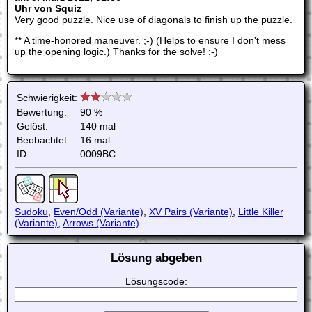
Uhr von Squiz
Very good puzzle. Nice use of diagonals to finish up the puzzle.
** A time-honored maneuver. ;-) (Helps to ensure I don't mess
up the opening logic.) Thanks for the solve! :-)
Schwierigkeit:
Bewertung:
90 %
Gelöst:
140 mal
Beobachtet:
16 mal
ID:
0009BC
Sudoku
,
Even/Odd (Variante)
,
XV Pairs (Variante)
,
Little Killer
(Variante)
,
Arrows (Variante)
Lösung abgeben
Lösungscode: