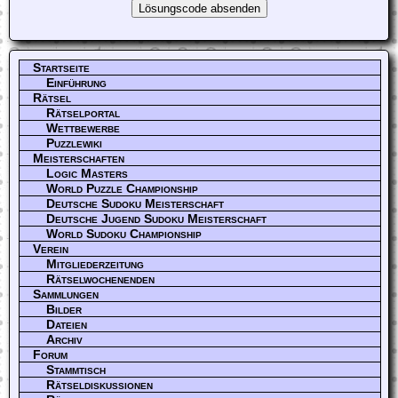
Startseite
Einführung
Rätsel
Rätselportal
Wettbewerbe
Puzzlewiki
Meisterschaften
Logic Masters
World Puzzle Championship
Deutsche Sudoku Meisterschaft
Deutsche Jugend Sudoku Meisterschaft
World Sudoku Championship
Verein
Mitgliederzeitung
Rätselwochenenden
Sammlungen
Bilder
Dateien
Archiv
Forum
Stammtisch
Rätseldiskussionen