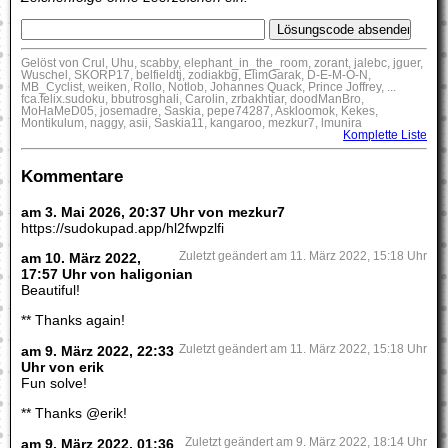
Gelöst von Crul, Uhu, scabby, elephant_in_the_room, zorant, jalebc, jguer,
Wuschel, SKORP17, belfieldtj, zodiakbg, ElimGarak, D-E-M-O-N,
MB_Cyclist, weiken, Rollo, Notlob, Johannes Quack, Prince Joffrey, ...
fca.felix.sudoku, bbutrosghali, Carolin, zrbakhtiar, doodManBro,
MoHaMeD05, josemadre, Saskia, pepe74287, Askloomok, Kekes,
Montikulum, naggy, asii, Saskia11, kangaroo, mezkur7, lmunira
Komplette Liste
Kommentare
am 3. Mai 2026, 20:37 Uhr von mezkur7
https://sudokupad.app/hl2fwpzlfi
am 10. März 2022,
Zuletzt geändert am 11. März 2022, 15:18 Uhr
17:57 Uhr von haligonian
Beautiful!
** Thanks again!
am 9. März 2022, 22:33
Zuletzt geändert am 11. März 2022, 15:18 Uhr
Uhr von erik
Fun solve!
** Thanks @erik!
am 9. März 2022, 01:36
Zuletzt geändert am 9. März 2022, 18:14 Uhr