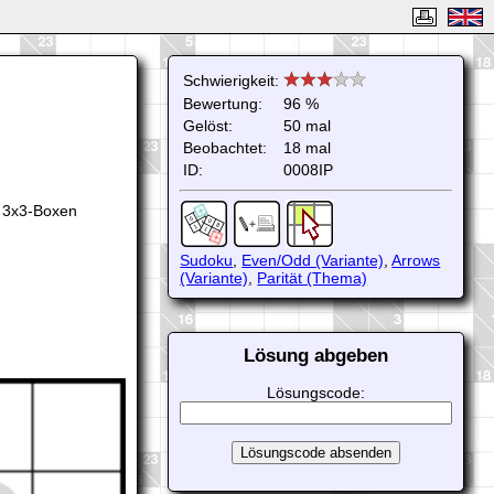
Schwierigkeit:
Bewertung:
96 %
Gelöst:
50 mal
Beobachtet:
18 mal
ID:
0008IP
en 3x3-Boxen
Sudoku
,
Even/Odd (Variante)
,
Arrows
(Variante)
,
Parität (Thema)
Lösung abgeben
Lösungscode: