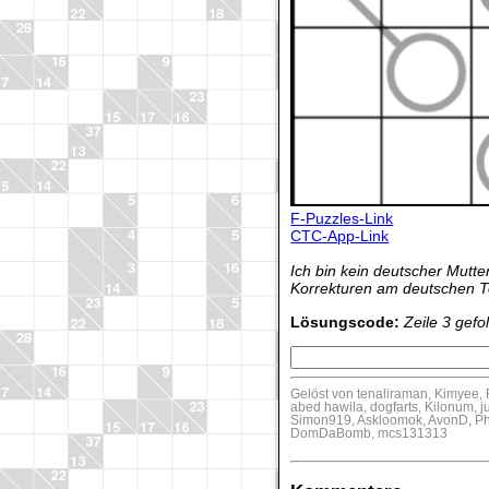
F-Puzzles-Link
CTC-App-Link
Ich bin kein deutscher Mutt
Korrekturen am deutschen T
Lösungscode:
Zeile 3 gefo
Gelöst von tenaliraman, Kimyee,
abed hawila, dogfarts, Kilonum, j
Simon919, Askloomok, AvonD, Phis
DomDaBomb, mcs131313