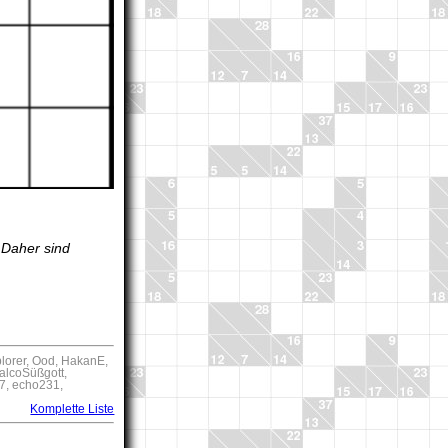
 Daher sind
lorer, Ood, HakanE,
FalcoSüßgott,
r7, echo231,
Komplette Liste