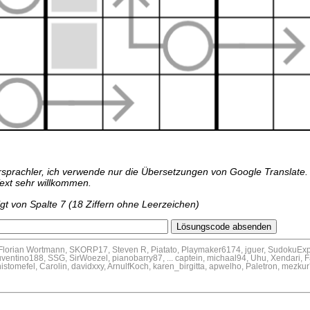
ersprachler, ich verwende nur die Übersetzungen von Google Translate.
ext sehr willkommen.
lgt von Spalte 7 (18 Ziffern ohne Leerzeichen)
 Florian Wortmann, SKORP17, Steven R, Piatato, Playmaker6174, jguer, SudokuExp
uventino188, SSG, SirWoezel, pianobarry87, ... captein, michaal94, Uhu, Xendari, 
tomefel, Carolin, davidxxy, ArnulfKoch, karen_birgitta, apwelho, Paletron, mezku