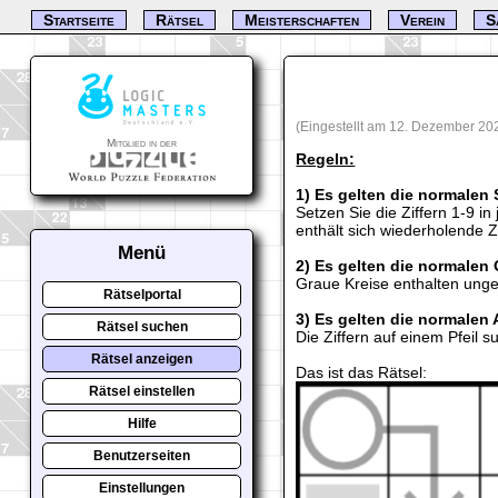
Startseite
Rätsel
Meisterschaften
Verein
S
(Eingestellt am 12. Dezember 20
Mitglied in der
Regeln:
1) Es gelten die normalen
Setzen Sie die Ziffern 1-9 i
enthält sich wiederholende Zi
Menü
2) Es gelten die normale
Graue Kreise enthalten unge
Rätselportal
3) Es gelten die normalen
Rätsel suchen
Die Ziffern auf einem Pfeil 
Rätsel anzeigen
Das ist das Rätsel:
Rätsel einstellen
Hilfe
Benutzerseiten
Einstellungen