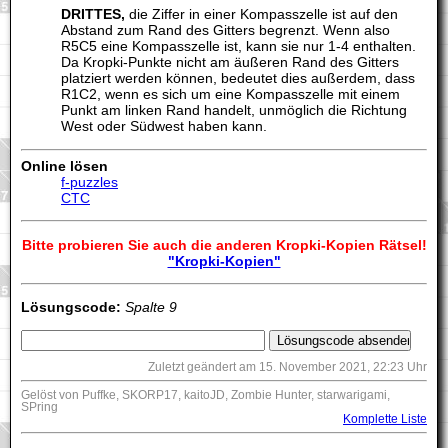
DRITTES,
die Ziffer in einer Kompasszelle ist auf den
Abstand zum Rand des Gitters begrenzt. Wenn also
R5C5 eine Kompasszelle ist, kann sie nur 1-4 enthalten.
Da Kropki-Punkte nicht am äußeren Rand des Gitters
platziert werden können, bedeutet dies außerdem, dass
R1C2, wenn es sich um eine Kompasszelle mit einem
Punkt am linken Rand handelt, unmöglich die Richtung
West oder Südwest haben kann.
Online lösen
f-puzzles
CTC
Bitte probieren Sie auch die anderen Kropki-Kopien Rätsel!
"Kropki-Kopien"
Lösungscode:
Spalte 9
Zuletzt geändert am 15. November 2021, 22:23 Uhr
Gelöst von Puffke, SKORP17, kaitoJD, Zombie Hunter, starwarigami,
SPring
Komplette Liste