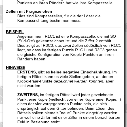
Punkten an ihren Rändern hat wie ihre Kompasszelle.
Zellen mit Fragezeichen
Dies sind Kompasszellen, für die der Löser die
Kompassrichtung bestimmen muss.
BEISPIEL
Angenommen, R1C1 ist eine Kompasszelle, die mit SO
(Süd-Ost) gekennzeichnet ist und die Ziffer 2 enthält.
Dies zeigt auf R3C3, das zwei Zellen südöstlich von R1C1
liegt, so dass im fertigen Puzzle R1C1 und R3C3 genau
die gleiche Konfiguration von Kropki-Punkten an ihren
Rändern haben.
HINWEISE
ERSTENS,
gibt es
keine negative Einschränkung
. Im
fertigen Rätsel kann es viele Stellen geben, an denen
Kropki-Paar-Punkte
gezeichnet werden könnten
, aber
nicht wurden.
ZWEITENS,
im fertigen Rätsel wird jeder gezeichnete
Punkt eine Kopie (vielleicht von einer Kopie einer Kopie...)
eines der vier vorgegebenen Punkte sein, die sich
ursprünglich auf dem Gitter befinden. Beim Lösen des
Rätsels sollten niemals "neue" Punkte eingefügt werden,
nur weil eine Ziffer mit einer Ziffer in einem benachbarten
Feld in Beziehung steht.