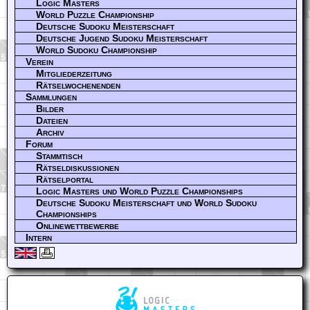
Logic Masters
World Puzzle Championship
Deutsche Sudoku Meisterschaft
Deutsche Jugend Sudoku Meisterschaft
World Sudoku Championship
Verein
Mitgliederzeitung
Rätselwochenenden
Sammlungen
Bilder
Dateien
Archiv
Forum
Stammtisch
Rätseldiskussionen
Rätselportal
Logic Masters und World Puzzle Championships
Deutsche Sudoku Meisterschaft und World Sudoku
Championships
Onlinewettbewerbe
Intern