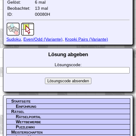
Gelöst:
6 mal
Beobachtet:
13 mal
ID:
00080H
Sudoku
,
Even/Odd (Variante)
,
Kropki Pairs (Variante)
Lösung abgeben
Lösungscode:
Startseite
Einführung
Rätsel
Rätselportal
Wettbewerbe
Puzzlewiki
Meisterschaften