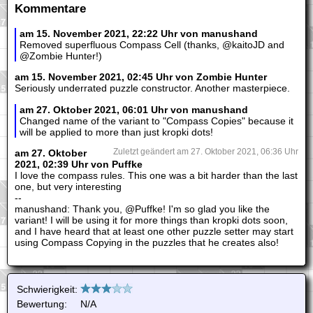
Kommentare
am 15. November 2021, 22:22 Uhr von manushand
Removed superfluous Compass Cell (thanks, @kaitoJD and
@Zombie Hunter!)
am 15. November 2021, 02:45 Uhr von Zombie Hunter
Seriously underrated puzzle constructor. Another masterpiece.
am 27. Oktober 2021, 06:01 Uhr von manushand
Changed name of the variant to "Compass Copies" because it
will be applied to more than just kropki dots!
am 27. Oktober
Zuletzt geändert am 27. Oktober 2021, 06:36 Uhr
2021, 02:39 Uhr von Puffke
I love the compass rules. This one was a bit harder than the last
one, but very interesting
--
manushand: Thank you, @Puffke! I'm so glad you like the
variant! I will be using it for more things than kropki dots soon,
and I have heard that at least one other puzzle setter may start
using Compass Copying in the puzzles that he creates also!
Schwierigkeit:
Bewertung:
N/A