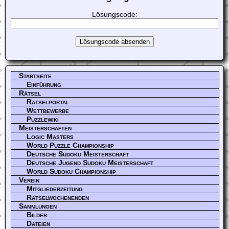
Lösungscode:
Startseite
Einführung
Rätsel
Rätselportal
Wettbewerbe
Puzzlewiki
Meisterschaften
Logic Masters
World Puzzle Championship
Deutsche Sudoku Meisterschaft
Deutsche Jugend Sudoku Meisterschaft
World Sudoku Championship
Verein
Mitgliederzeitung
Rätselwochenenden
Sammlungen
Bilder
Dateien