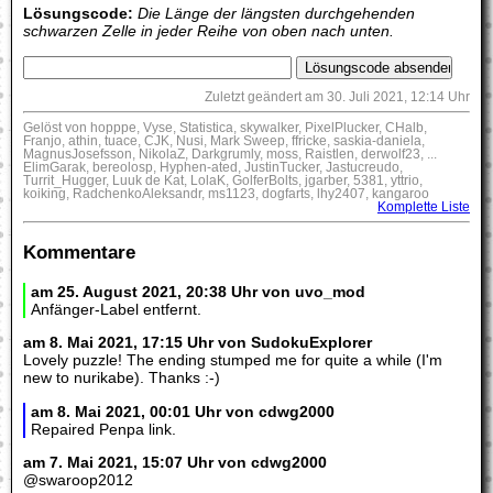
Lösungscode:
Die Länge der längsten durchgehenden
schwarzen Zelle in jeder Reihe von oben nach unten.
Zuletzt geändert am 30. Juli 2021, 12:14 Uhr
Gelöst von hopppe, Vyse, Statistica, skywalker, PixelPlucker, CHalb,
Franjo, athin, tuace, CJK, Nusi, Mark Sweep, ffricke, saskia-daniela,
MagnusJosefsson, NikolaZ, Darkgrumly, moss, Raistlen, derwolf23, ...
ElimGarak, bereolosp, Hyphen-ated, JustinTucker, Jastucreudo,
Turrit_Hugger, Luuk de Kat, LolaK, GolferBolts, jgarber, 5381, yttrio,
koiking, RadchenkoAleksandr, ms1123, dogfarts, lhy2407, kangaroo
Komplette Liste
Kommentare
am 25. August 2021, 20:38 Uhr von uvo_mod
Anfänger-Label entfernt.
am 8. Mai 2021, 17:15 Uhr von SudokuExplorer
Lovely puzzle! The ending stumped me for quite a while (I'm
new to nurikabe). Thanks :-)
am 8. Mai 2021, 00:01 Uhr von cdwg2000
Repaired Penpa link.
am 7. Mai 2021, 15:07 Uhr von cdwg2000
@swaroop2012