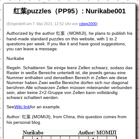
红葉puzzles（PP95）: Nurikabe001
(Eingestellt am 7. Mai 2021, 12:52 Uhr von
cdwg2000
)
Authorized by the author 红葉（MOMIJI), he plans to publish his
hand-made standard puzzles on this website, with 1 to 2
questions per week. If you like it and have good suggestions,
you can leave a message.
Nurikabe
Regeln: Schattieren Sie einige leere Zellen schwarz, sodass das
Raster in weiße Bereiche unterteilt ist, die jeweils genau eine
Nummer enthalten und denselben Bereich in Zellen wie diese
Nummer haben.Zwei weiße Bereiche dürfen sich nur diagonal
berühren.Alle schwarzen Zellen müssen miteinander verbunden
sein, aber keine 2×2-Gruppe von Zellen kann vollständig
schwarz schattiert werden.
See
Wiki link
for an example.
Author: 红葉 (MOMIJI), from China, this question comes from
his personal blog.