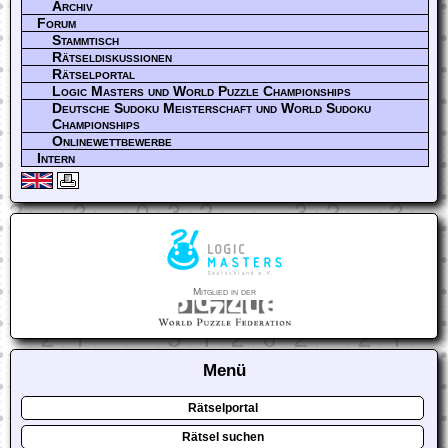
Archiv
Forum
Stammtisch
Rätseldiskussionen
Rätselportal
Logic Masters und World Puzzle Championships
Deutsche Sudoku Meisterschaft und World Sudoku
Championships
Onlinewettbewerbe
Intern
Mitglied in der
Menü
Rätselportal
Rätsel suchen