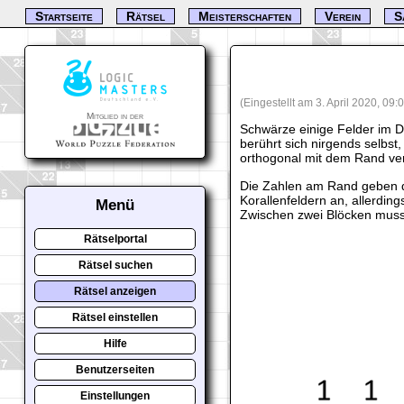
Startseite
Rätsel
Meisterschaften
Verein
S
(Eingestellt am 3. April 2020, 09
Mitglied in der
Schwärze einige Felder im D
berührt sich nirgends selbst
orthogonal mit dem Rand ve
Die Zahlen am Rand geben d
Korallenfeldern an, allerding
Menü
Zwischen zwei Blöcken muss 
Rätselportal
Rätsel suchen
Rätsel anzeigen
Rätsel einstellen
Hilfe
Benutzerseiten
Einstellungen