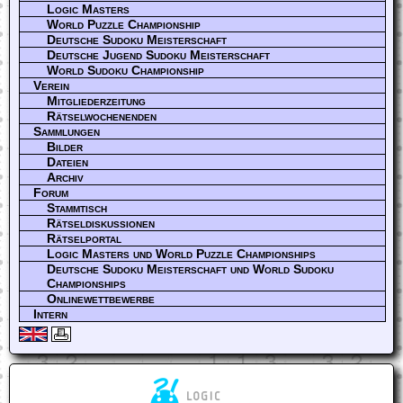
Logic Masters
World Puzzle Championship
Deutsche Sudoku Meisterschaft
Deutsche Jugend Sudoku Meisterschaft
World Sudoku Championship
Verein
Mitgliederzeitung
Rätselwochenenden
Sammlungen
Bilder
Dateien
Archiv
Forum
Stammtisch
Rätseldiskussionen
Rätselportal
Logic Masters und World Puzzle Championships
Deutsche Sudoku Meisterschaft und World Sudoku
Championships
Onlinewettbewerbe
Intern