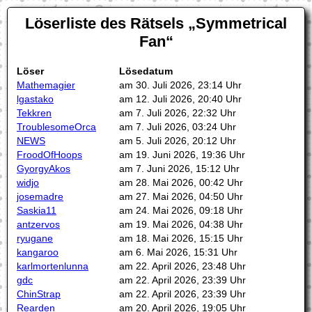
Löserliste des Rätsels
Symmetrical
Fan
Löser
Lösedatum
Mathemagier
am 30. Juli 2026, 23:14 Uhr
lgastako
am 12. Juli 2026, 20:40 Uhr
Tekkren
am 7. Juli 2026, 22:32 Uhr
TroublesomeOrca
am 7. Juli 2026, 03:24 Uhr
NEWS
am 5. Juli 2026, 20:12 Uhr
FroodOfHoops
am 19. Juni 2026, 19:36 Uhr
GyorgyAkos
am 7. Juni 2026, 15:12 Uhr
widjo
am 28. Mai 2026, 00:42 Uhr
josemadre
am 27. Mai 2026, 04:50 Uhr
Saskia11
am 24. Mai 2026, 09:18 Uhr
antzervos
am 19. Mai 2026, 04:38 Uhr
ryugane
am 18. Mai 2026, 15:15 Uhr
kangaroo
am 6. Mai 2026, 15:31 Uhr
karlmortenlunna
am 22. April 2026, 23:48 Uhr
gdc
am 22. April 2026, 23:39 Uhr
ChinStrap
am 22. April 2026, 23:39 Uhr
Rearden
am 20. April 2026, 19:05 Uhr