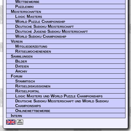
Wettbewerbe
Puzzlewiki
Meisterschaften
Logic Masters
World Puzzle Championship
Deutsche Sudoku Meisterschaft
Deutsche Jugend Sudoku Meisterschaft
World Sudoku Championship
Verein
Mitgliederzeitung
Rätselwochenenden
Sammlungen
Bilder
Dateien
Archiv
Forum
Stammtisch
Rätseldiskussionen
Rätselportal
Logic Masters und World Puzzle Championships
Deutsche Sudoku Meisterschaft und World Sudoku
Championships
Onlinewettbewerbe
Intern