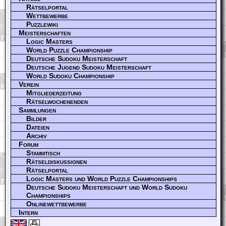
Rätselportal
Wettbewerbe
Puzzlewiki
Meisterschaften
Logic Masters
World Puzzle Championship
Deutsche Sudoku Meisterschaft
Deutsche Jugend Sudoku Meisterschaft
World Sudoku Championship
Verein
Mitgliederzeitung
Rätselwochenenden
Sammlungen
Bilder
Dateien
Archiv
Forum
Stammtisch
Rätseldiskussionen
Rätselportal
Logic Masters und World Puzzle Championships
Deutsche Sudoku Meisterschaft und World Sudoku
Championships
Onlinewettbewerbe
Intern