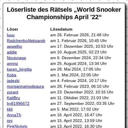
Löserliste des Rätsels
World Snooker
Championships April '22
Löser
Lösedatum
luuu
am 26. Februar 2026, 21:48 Uhr
RadchenkoAleksandr
am 1. Februar 2026, 10:45 Uhr
apwelho
am 17. Dezember 2025, 10:53 Uhr
addie
am 10. August 2025, 02:23 Uhr
Novisnage
am 6. Dezember 2024, 22:34 Uhr
annnz
am 25. August 2024, 13:34 Uhr
karen_birgitta
am 28. Mai 2024, 17:05 Uhr
Koba
am 1. Mai 2024, 22:05 Uhr
jadezki
am 4. Februar 2024, 10:17 Uhr
morgannamodeaura
am 28. Februar 2023, 06:10 Uhr
zorant
am 23. Dezember 2022, 10:16 Uhr
KatiBru
am 11. Oktober 2022, 21:03 Uhr
by81996672
am 27. September 2022, 03:35 Uhr
kkli
am 5. Mai 2022, 17:02 Uhr
AnnaTh
am 16. April 2022, 16:47 Uhr
rey
am 15. April 2022, 13:59 Uhr
PinkNickels
am 13. April 2022, 16:30 Uhr