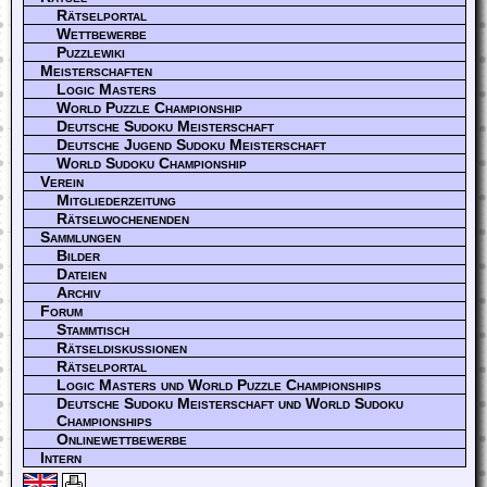
Rätselportal
Wettbewerbe
Puzzlewiki
Meisterschaften
Logic Masters
World Puzzle Championship
Deutsche Sudoku Meisterschaft
Deutsche Jugend Sudoku Meisterschaft
World Sudoku Championship
Verein
Mitgliederzeitung
Rätselwochenenden
Sammlungen
Bilder
Dateien
Archiv
Forum
Stammtisch
Rätseldiskussionen
Rätselportal
Logic Masters und World Puzzle Championships
Deutsche Sudoku Meisterschaft und World Sudoku
Championships
Onlinewettbewerbe
Intern