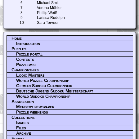
6
Michael Smit
7
Verena Möhler
8
Phillip Weiß
9
Larissa Rudolph
10
Sara Terveer
Home
Introduction
Puzzles
Puzzle portal
Contests
Puzzlewiki
Championships
Logic Masters
World Puzzle Championship
German Sudoku Championship
Deutsche Jugend Sudoku Meisterschaft
World Sudoku Championship
Association
Members newspaper
Puzzle weekends
Collections
Images
Files
Archive
Forum