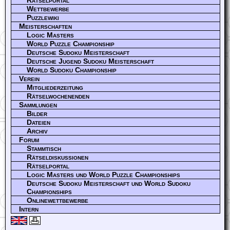
Wettbewerbe
Puzzlewiki
Meisterschaften
Logic Masters
World Puzzle Championship
Deutsche Sudoku Meisterschaft
Deutsche Jugend Sudoku Meisterschaft
World Sudoku Championship
Verein
Mitgliederzeitung
Rätselwochenenden
Sammlungen
Bilder
Dateien
Archiv
Forum
Stammtisch
Rätseldiskussionen
Rätselportal
Logic Masters und World Puzzle Championships
Deutsche Sudoku Meisterschaft und World Sudoku
Championships
Onlinewettbewerbe
Intern