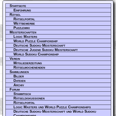
Startseite
Einführung
Rätsel
Rätselportal
Wettbewerbe
Puzzlewiki
Meisterschaften
Logic Masters
World Puzzle Championship
Deutsche Sudoku Meisterschaft
Deutsche Jugend Sudoku Meisterschaft
World Sudoku Championship
Verein
Mitgliederzeitung
Rätselwochenenden
Sammlungen
Bilder
Dateien
Archiv
Forum
Stammtisch
Rätseldiskussionen
Rätselportal
Logic Masters und World Puzzle Championships
Deutsche Sudoku Meisterschaft und World Sudoku
Championships