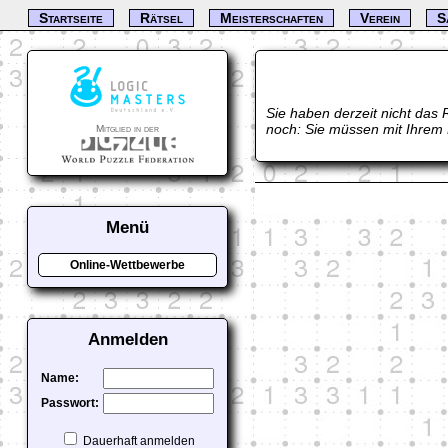
Startseite
Rätsel
Meisterschaften
Verein
S
Sie haben derzeit nicht das 
noch: Sie müssen mit Ihrem
Mitglied in der
Menü
Online-Wettbewerbe
Anmelden
Name:
Passwort:
Dauerhaft anmelden