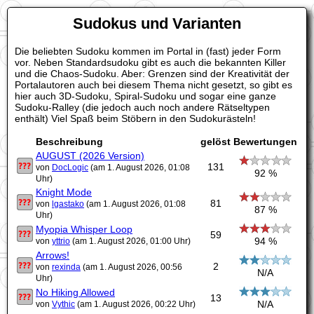
Sudokus und Varianten
Die beliebten Sudoku kommen im Portal in (fast) jeder Form
vor. Neben Standardsudoku gibt es auch die bekannten Killer
und die Chaos-Sudoku. Aber: Grenzen sind der Kreativität der
Portalautoren auch bei diesem Thema nicht gesetzt, so gibt es
hier auch 3D-Sudoku, Spiral-Sudoku und sogar eine ganze
Sudoku-Ralley (die jedoch auch noch andere Rätseltypen
enthält) Viel Spaß beim Stöbern in den Sudokurästeln!
Beschreibung
gelöst
Bewertungen
AUGUST (2026 Version)
131
von
DocLogic
(am 1. August 2026, 01:08
92 %
Uhr)
Knight Mode
81
von
lgastako
(am 1. August 2026, 01:08
87 %
Uhr)
Myopia Whisper Loop
59
94 %
von
yttrio
(am 1. August 2026, 01:00 Uhr)
Arrows!
2
von
rexinda
(am 1. August 2026, 00:56
N/A
Uhr)
No Hiking Allowed
13
N/A
von
Vythic
(am 1. August 2026, 00:22 Uhr)