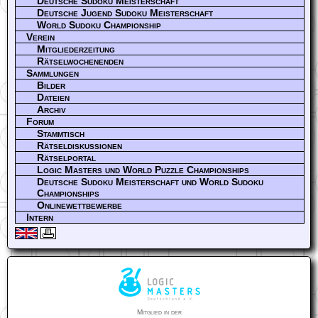
Deutsche Sudoku Meisterschaft
Deutsche Jugend Sudoku Meisterschaft
World Sudoku Championship
Verein
Mitgliederzeitung
Rätselwochenenden
Sammlungen
Bilder
Dateien
Archiv
Forum
Stammtisch
Rätseldiskussionen
Rätselportal
Logic Masters und World Puzzle Championships
Deutsche Sudoku Meisterschaft und World Sudoku
Championships
Onlinewettbewerbe
Intern
Mitglied in der