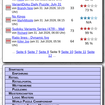
VariantDoku Daily Puzzle: July 31
33
von
Brandy New
(am 31. Juli 2026, 10:23
73 %
Uhr)
No Kings
6
von
MartyMissile
(am 31. Juli 2026, 06:15
N/A
Uhr)
Sudoku Variants Series (478) - Wall
73
99 %
von
Richard
(am 31. Juli 2026, 06:00 Uhr)
Ratio lines - Dynamic fog
64
von
Killer Joe
(am 31. Juli 2026, 05:56
95 %
Uhr)
...
Seite 6
Seite 7
Seite 8
Seite 9
Seite 10
Seite 11
Seite
12
...
Startseite
Einführung
Rätsel
Rätselportal
Wettbewerbe
Puzzlewiki
Meisterschaften
Logic Masters
World Puzzle Championship