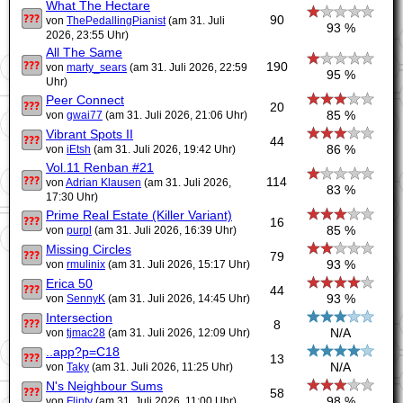
What The Hectare
90
von
ThePedallingPianist
(am 31. Juli
93 %
2026, 23:55 Uhr)
All The Same
190
von
marty_sears
(am 31. Juli 2026, 22:59
95 %
Uhr)
Peer Connect
20
85 %
von
gwai77
(am 31. Juli 2026, 21:06 Uhr)
Vibrant Spots II
44
86 %
von
iEtsh
(am 31. Juli 2026, 19:42 Uhr)
Vol.11 Renban #21
114
von
Adrian Klausen
(am 31. Juli 2026,
83 %
17:30 Uhr)
Prime Real Estate (Killer Variant)
16
85 %
von
purpl
(am 31. Juli 2026, 16:39 Uhr)
Missing Circles
79
93 %
von
rmulinix
(am 31. Juli 2026, 15:17 Uhr)
Erica 50
44
93 %
von
SennyK
(am 31. Juli 2026, 14:45 Uhr)
Intersection
8
N/A
von
tjmac28
(am 31. Juli 2026, 12:09 Uhr)
..app?p=C18
13
N/A
von
Taky
(am 31. Juli 2026, 11:25 Uhr)
N's Neighbour Sums
58
98 %
von
Flinty
(am 31. Juli 2026, 11:00 Uhr)